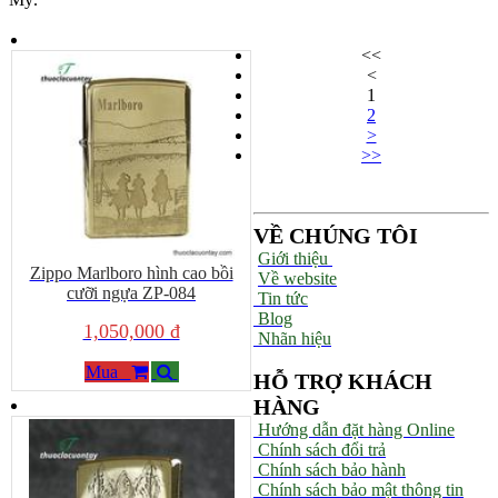
<<
<
1
2
>
>>
VỀ CHÚNG TÔI
Giới thiệu
Zippo Marlboro hình cao bồi
Về website
cưỡi ngựa ZP-084
Tin tức
Blog
1,050,000 đ
Nhãn hiệu
Mua
HỖ TRỢ KHÁCH
HÀNG
Hướng dẫn đặt hàng Online
Chính sách đổi trả
Chính sách bảo hành
Chính sách bảo mật thông tin