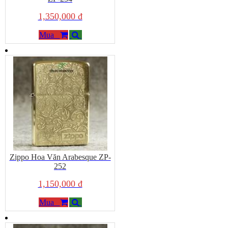
1,350,000 đ
Mua
Zippo Hoa Văn Arabesque ZP-
252
1,150,000 đ
Mua