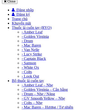
Close
Đăng nhập
Đăng ký
Trang chủ
Khuyến mãi
Thuốc lá cuốn tay (RYO)
› Amber Leaf
› Golden Virginia
› Drum
› Mac Baren
› Van Nelle
› Lucy Strike
› Captain Black
› Samson
› White Ox
› Colts
› Look Out
Bộ thuốc lá cuốn tay
› Amber Leaf – Nhẹ
› Golden Virginia – Cân bằng
› Drum – Nhẹ / Nặng
› GV Smooth Yellow – Nhẹ
› Colts – Nhẹ