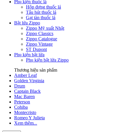
Thuốc lá Captain Black
Phụ kiện thuốc lá
Hộp đựng thuốc lá
Tẩu hút thuốc lá
Gạt tàn thuốc lá
Bật lửa Zippo
Zippo Mỹ xuất Nhật
Zippo Classics
Zippo Catalogue
Zippo Vintage
ST Dupont
Phụ kiện bật lửa
Phụ kiện bật lửa Zippo
Thương hiệu sản phẩm
Amber Leaf
Golden Virginia
Drum
Captain Black
Mac Baren
Peterson
Cohiba
Montecristo
Romeo Y Julieta
Xem thêm...