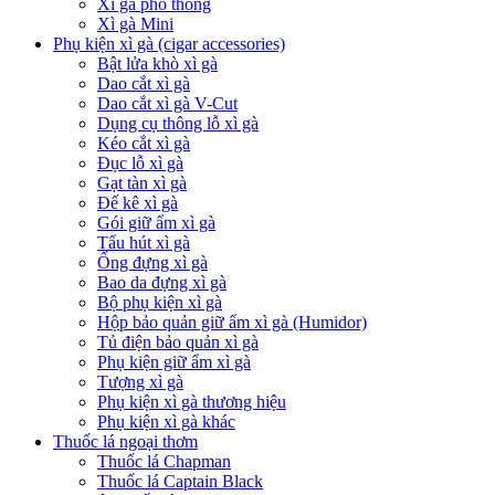
Xì gà Honduras
Xì gà phổ thông
Xì gà Mini
Phụ kiện xì gà (cigar accessories)
Bật lửa khò xì gà
Dao cắt xì gà
Dao cắt xì gà V-Cut
Dụng cụ thông lỗ xì gà
Kéo cắt xì gà
Đục lỗ xì gà
Gạt tàn xì gà
Đế kê xì gà
Gói giữ ẩm xì gà
Tẩu hút xì gà
Ống đựng xì gà
Bao da đựng xì gà
Bộ phụ kiện xì gà
Hộp bảo quản giữ ẩm xì gà (Humidor)
Tủ điện bảo quản xì gà
Phụ kiện giữ ẩm xì gà
Tượng xì gà
Phụ kiện xì gà thương hiệu
Phụ kiện xì gà khác
Thuốc lá ngoại thơm
Thuốc lá Chapman