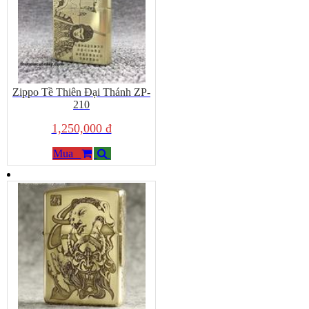
Zippo Tề Thiên Đại Thánh ZP-
210
1,250,000 đ
Mua