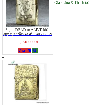
Giao hàng & Thanh toán
Zippo DEAD or ALIVE khắc
quỷ vực thẳm và đầu lâu ZP-259
1,150,000 đ
Mua