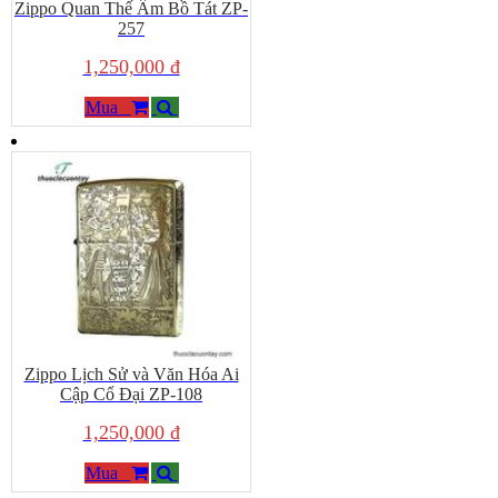
Zippo Quan Thế Âm Bồ Tát ZP-
257
1,250,000 đ
Mua
Zippo Lịch Sử và Văn Hóa Ai
Cập Cổ Đại ZP-108
1,250,000 đ
Mua