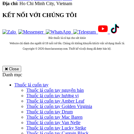
Địa chỉ:
Ho Chi Minh City, Vietnam
KẾT NỐI VỚI CHÚNG TÔI
Hút thuốc lá có hại cho sức khỏe
Website chỉ dành cho người từ 18 tuổi trở lên. Chúng tôi không khuyến khích việc sử dụng thuốc lá.
Copyright © 2026 thuoclacuontay.com. Thiết kế và nội dung đã được bảo hộ.
Close
Danh mục
Thuốc lá cuốn tay
Thuốc lá cuốn tay nguyên bản
Thuốc lá cuốn tay hương vị
Thuốc lá cuốn tay Amber Leaf
Thuốc lá cuốn tay Golden Virginia
Thuốc lá cuốn tay Drum
Thuốc lá cuốn tay Mac Baren
Thuốc lá cuốn tay Van Nelle
Thuốc lá cuốn tay Lucky Strike