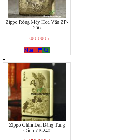
Zippo Rồng Mây Hoa Văn ZP-
256
1,300,000 đ
Mua
Zippo Chim Đại Bàng Tung
Cánh ZP-240