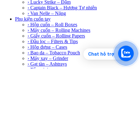
› Mac Baren – Hương / Tự nhiên
› Lucky Strike – Đậm
› Captain Black – Hương Tự nhiên
› Van Nelle – Nặng
Phụ kiện cuốn tay
› Hộp cuốn – Roll Boxes
› Máy cuốn – Rolling Machines
› Giấy cuốn – Rolling Papers
› Đầu lọc – Filters & Tips
› Hộp đựng – Cases
Chat hỗ trợ
› Bao da – Tobacco Pouch
› Máy xay – Grinder
› Gạt tàn – Ashtrays
› Tẩu mini
› Boong
Hướng dẫn
Video hướng dẫn cuốn thuốc lá sợi
Video hướng dẫn cuốn bằng máy cuốn tay
Video hướng dẫn cuốn thuốc lá bằng tay
Thanh toán giao hàng
Tin tức
Kiến thức thuốc lá cuốn tay
Review & So sánh
Kiến thức xì gà
Xếp hạng xì gà