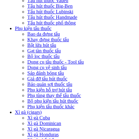
Tẩu hút thuốc Chacom
Tẩu hút thuốc Vauen
Tẩu hút thuốc Big-Ben
Tẩu hút thuốc Lubinski
Tẩu hút thuốc Handmade
Tẩu hút thuốc phổ thông
Phụ kiện tẩu thuốc
Bao da đựng tẩu
Khay đựng thuốc tẩu
Bật lửa hút tẩu
Gạt tàn thuốc tẩu
Bộ lọc thuốc tẩu
Dụng cụ tẩu thuốc - Tool tẩu
Dụng cụ vệ sinh tẩu
Sáp đánh bóng tẩu
Giá đỡ tẩu hút thuốc
Bảo quản sợi thuốc tẩu
Phụ kiện hỗ trợ hút tẩu
Phụ tùng thay thế tẩu thuốc
Bộ phụ kiện tẩu hút thuốc
Phụ kiện tẩu thuốc khác
Xì gà (cigars)
Xì gà Cuba
Xì gà Dominican
Xì gà Nicaragua