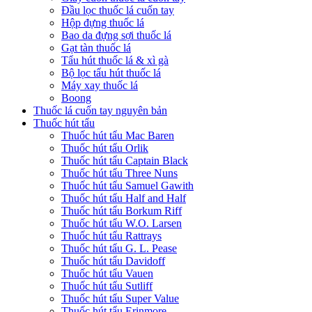
Đầu lọc thuốc lá cuốn tay
Hộp đựng thuốc lá
Bao da đựng sợi thuốc lá
Gạt tàn thuốc lá
Tẩu hút thuốc lá & xì gà
Bộ lọc tẩu hút thuốc lá
Máy xay thuốc lá
Boong
Thuốc lá cuốn tay nguyên bản
Thuốc hút tẩu
Thuốc hút tẩu Mac Baren
Thuốc hút tẩu Orlik
Thuốc hút tẩu Captain Black
Thuốc hút tẩu Three Nuns
Thuốc hút tẩu Samuel Gawith
Thuốc hút tẩu Half and Half
Thuốc hút tẩu Borkum Riff
Thuốc hút tẩu W.O. Larsen
Thuốc hút tẩu Rattrays
Thuốc hút tẩu G. L. Pease
Thuốc hút tẩu Davidoff
Thuốc hút tẩu Vauen
Thuốc hút tẩu Sutliff
Thuốc hút tẩu Super Value
Thuốc hút tẩu Erinmore