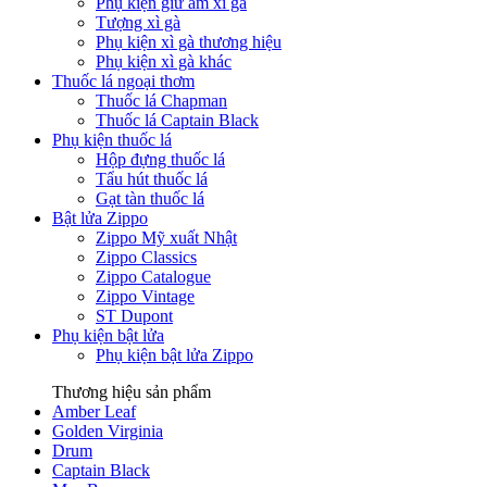
Phụ kiện giữ ẩm xì gà
Tượng xì gà
Phụ kiện xì gà thương hiệu
Phụ kiện xì gà khác
Thuốc lá ngoại thơm
Thuốc lá Chapman
Thuốc lá Captain Black
Phụ kiện thuốc lá
Hộp đựng thuốc lá
Tẩu hút thuốc lá
Gạt tàn thuốc lá
Bật lửa Zippo
Zippo Mỹ xuất Nhật
Zippo Classics
Zippo Catalogue
Zippo Vintage
ST Dupont
Phụ kiện bật lửa
Phụ kiện bật lửa Zippo
Thương hiệu sản phẩm
Amber Leaf
Golden Virginia
Drum
Captain Black