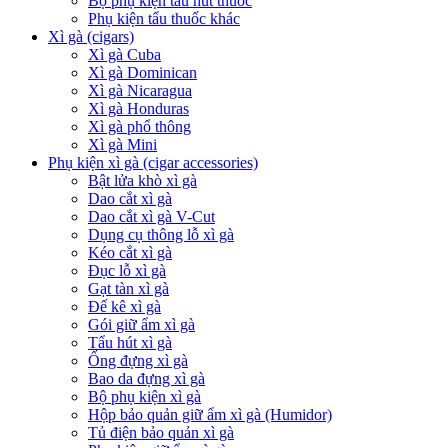
Bộ phụ kiện tẩu hút thuốc
Phụ kiện tẩu thuốc khác
Xì gà (cigars)
Xì gà Cuba
Xì gà Dominican
Xì gà Nicaragua
Xì gà Honduras
Xì gà phổ thông
Xì gà Mini
Phụ kiện xì gà (cigar accessories)
Bật lửa khò xì gà
Dao cắt xì gà
Dao cắt xì gà V-Cut
Dụng cụ thông lỗ xì gà
Kéo cắt xì gà
Đục lỗ xì gà
Gạt tàn xì gà
Đế kê xì gà
Gói giữ ẩm xì gà
Tẩu hút xì gà
Ống đựng xì gà
Bao da đựng xì gà
Bộ phụ kiện xì gà
Hộp bảo quản giữ ẩm xì gà (Humidor)
Tủ điện bảo quản xì gà