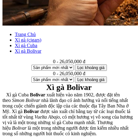
Trang Chủ
Xì gà (cigars)
Xì gà Cuba
Xì gà Bolivar
0 - 26,050,000 đ
Lọc khoảng giá
0 - 26,050,000 đ
Lọc khoảng giá
Xì gà Bolivar
Xì gà Cuba
Bolivar
xuất hiện vào năm 1902, được đặt tên
theo
Simon Bolivar
nhà lãnh đạo có ảnh hưởng và nổi tiếng nhất
trong cuộc chiến giành độc lập của các thuộc địa Tây Ban Nha ở
Mỹ. Xì gà
Bolivar
được sản xuất chỉ bằng tay từ các loại thuốc lá
tốt nhất từ ​​vùng
Vuelta Abajo
, có một hương vị vô song của hương
vị và là một trong những xì gà Cuba mạnh nhất. Thương
hiệu
Bolivar
là một trong những người được tìm kiếm nhiều nhất
trong số những người hút thuốc có kinh nghiệm.