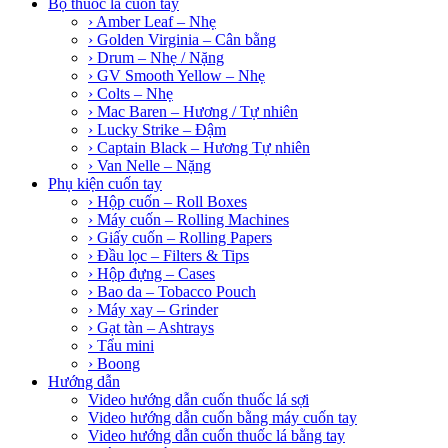
Bộ thuốc lá cuốn tay
› Amber Leaf – Nhẹ
› Golden Virginia – Cân bằng
› Drum – Nhẹ / Nặng
› GV Smooth Yellow – Nhẹ
› Colts – Nhẹ
› Mac Baren – Hương / Tự nhiên
› Lucky Strike – Đậm
› Captain Black – Hương Tự nhiên
› Van Nelle – Nặng
Phụ kiện cuốn tay
› Hộp cuốn – Roll Boxes
› Máy cuốn – Rolling Machines
› Giấy cuốn – Rolling Papers
› Đầu lọc – Filters & Tips
› Hộp đựng – Cases
› Bao da – Tobacco Pouch
› Máy xay – Grinder
› Gạt tàn – Ashtrays
› Tẩu mini
› Boong
Hướng dẫn
Video hướng dẫn cuốn thuốc lá sợi
Video hướng dẫn cuốn bằng máy cuốn tay
Video hướng dẫn cuốn thuốc lá bằng tay