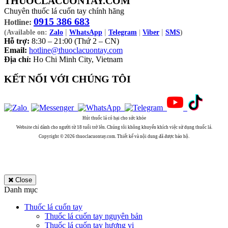
THUOCLACUONTAY.COM
Chuyên thuốc lá cuốn tay chính hãng
0915 386 683
Hotline:
|
|
|
(Available on:
Zalo
WhatsApp
Telegram
|
Viber
SMS
)
Hỗ trợ:
8:30 – 21:00 (Thứ 2 – CN)
Email:
hotline@thuoclacuontay.com
Địa chỉ:
Ho Chi Minh City, Vietnam
KẾT NỐI VỚI CHÚNG TÔI
Hút thuốc lá có hại cho sức khỏe
Website chỉ dành cho người từ 18 tuổi trở lên. Chúng tôi không khuyến khích việc sử dụng thuốc lá.
Copyright © 2026 thuoclacuontay.com. Thiết kế và nội dung đã được bảo hộ.
Close
Danh mục
Thuốc lá cuốn tay
Thuốc lá cuốn tay nguyên bản
Thuốc lá cuốn tay hương vị