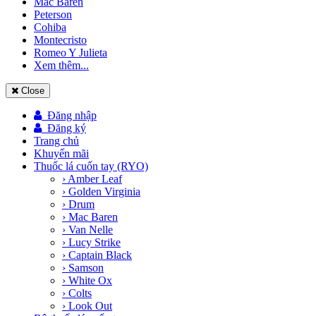
Mac Baren
Peterson
Cohiba
Montecristo
Romeo Y Julieta
Xem thêm...
Close
Đăng nhập
Đăng ký
Trang chủ
Khuyến mãi
Thuốc lá cuốn tay (RYO)
› Amber Leaf
› Golden Virginia
› Drum
› Mac Baren
› Van Nelle
› Lucy Strike
› Captain Black
› Samson
› White Ox
› Colts
› Look Out