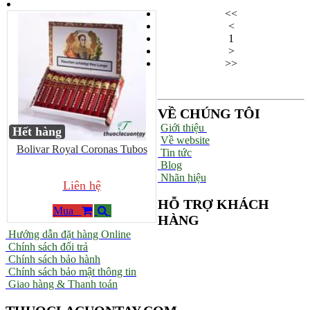
<<
<
1
>
>>
VỀ CHÚNG TÔI
Giới thiệu
Hết hàng
Về website
Bolivar Royal Coronas Tubos
Tin tức
Blog
Nhãn hiệu
Liên hệ
HỖ TRỢ KHÁCH
Mua
HÀNG
Hướng dẫn đặt hàng Online
Chính sách đổi trả
Chính sách bảo hành
Chính sách bảo mật thông tin
Giao hàng & Thanh toán