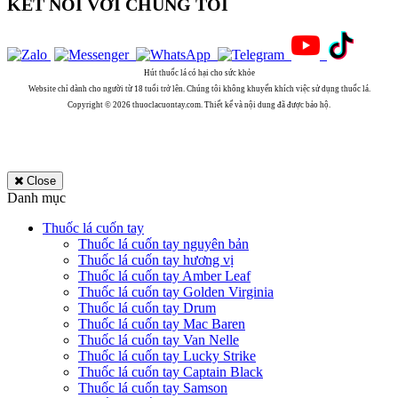
KẾT NỐI VỚI CHÚNG TÔI
Hút thuốc lá có hại cho sức khỏe
Website chỉ dành cho người từ 18 tuổi trở lên. Chúng tôi không khuyến khích việc sử dụng thuốc lá.
Copyright © 2026 thuoclacuontay.com. Thiết kế và nội dung đã được bảo hộ.
Close
Danh mục
Thuốc lá cuốn tay
Thuốc lá cuốn tay nguyên bản
Thuốc lá cuốn tay hương vị
Thuốc lá cuốn tay Amber Leaf
Thuốc lá cuốn tay Golden Virginia
Thuốc lá cuốn tay Drum
Thuốc lá cuốn tay Mac Baren
Thuốc lá cuốn tay Van Nelle
Thuốc lá cuốn tay Lucky Strike
Thuốc lá cuốn tay Captain Black
Thuốc lá cuốn tay Samson