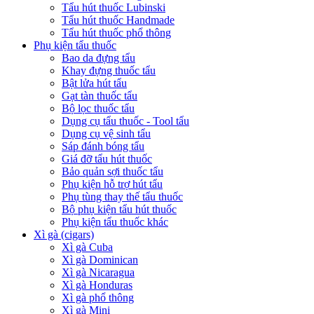
Tẩu hút thuốc Lubinski
Tẩu hút thuốc Handmade
Tẩu hút thuốc phổ thông
Phụ kiện tẩu thuốc
Bao da đựng tẩu
Khay đựng thuốc tẩu
Bật lửa hút tẩu
Gạt tàn thuốc tẩu
Bộ lọc thuốc tẩu
Dụng cụ tẩu thuốc - Tool tẩu
Dụng cụ vệ sinh tẩu
Sáp đánh bóng tẩu
Giá đỡ tẩu hút thuốc
Bảo quản sợi thuốc tẩu
Phụ kiện hỗ trợ hút tẩu
Phụ tùng thay thế tẩu thuốc
Bộ phụ kiện tẩu hút thuốc
Phụ kiện tẩu thuốc khác
Xì gà (cigars)
Xì gà Cuba
Xì gà Dominican
Xì gà Nicaragua
Xì gà Honduras
Xì gà phổ thông
Xì gà Mini