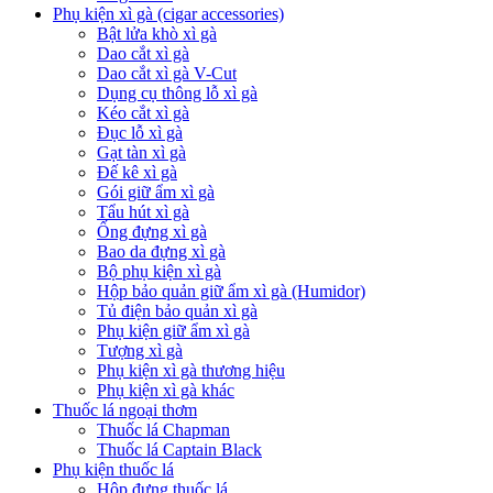
Phụ kiện xì gà (cigar accessories)
Bật lửa khò xì gà
Dao cắt xì gà
Dao cắt xì gà V-Cut
Dụng cụ thông lỗ xì gà
Kéo cắt xì gà
Đục lỗ xì gà
Gạt tàn xì gà
Đế kê xì gà
Gói giữ ẩm xì gà
Tẩu hút xì gà
Ống đựng xì gà
Bao da đựng xì gà
Bộ phụ kiện xì gà
Hộp bảo quản giữ ẩm xì gà (Humidor)
Tủ điện bảo quản xì gà
Phụ kiện giữ ẩm xì gà
Tượng xì gà
Phụ kiện xì gà thương hiệu
Phụ kiện xì gà khác
Thuốc lá ngoại thơm
Thuốc lá Chapman
Thuốc lá Captain Black
Phụ kiện thuốc lá
Hộp đựng thuốc lá