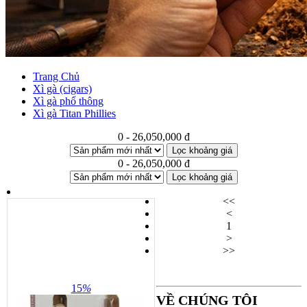
Trang Chủ
Xì gà (cigars)
Xì gà phổ thông
Xì gà Titan Phillies
0 - 26,050,000 đ
Lọc khoảng giá
0 - 26,050,000 đ
Lọc khoảng giá
<<
<
1
>
>>
15
%
VỀ CHÚNG TÔI