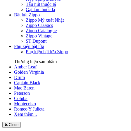
Tẩu hút thuốc lá
Gạt tàn thuốc lá
Bật lửa Zippo
Zippo Mỹ xuất Nhật
Zippo Classics
Zippo Catalogue
Zippo Vintage
ST Dupont
Phụ kiện bật lửa
Phụ kiện bật lửa Zippo
Thương hiệu sản phẩm
Amber Leaf
Golden Virginia
Drum
Captain Black
Mac Baren
Peterson
Cohiba
Montecristo
Romeo Y Julieta
Xem thêm...
Close