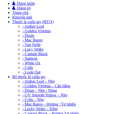
Đăng nhập
Đăng ký
Trang chủ
Khuyến mãi
Thuốc lá cuốn tay (RYO)
› Amber Leaf
› Golden Virginia
› Drum
› Mac Baren
› Van Nelle
› Lucy Strike
› Captain Black
› Samson
› White Ox
› Colts
› Look Out
Bộ thuốc lá cuốn tay
› Amber Leaf – Nhẹ
› Golden Virginia – Cân bằng
› Drum – Nhẹ / Nặng
› GV Smooth Yellow – Nhẹ
› Colts – Nhẹ
› Mac Baren – Hương / Tự nhiên
› Lucky Strike – Đậm
› Captain Black – Hương Tự nhiên