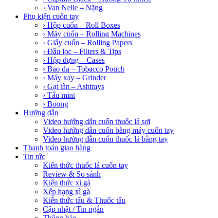
› Van Nelle – Nặng
Phụ kiện cuốn tay
› Hộp cuốn – Roll Boxes
› Máy cuốn – Rolling Machines
› Giấy cuốn – Rolling Papers
› Đầu lọc – Filters & Tips
› Hộp đựng – Cases
› Bao da – Tobacco Pouch
› Máy xay – Grinder
› Gạt tàn – Ashtrays
› Tẩu mini
› Boong
Hướng dẫn
Video hướng dẫn cuốn thuốc lá sợi
Video hướng dẫn cuốn bằng máy cuốn tay
Video hướng dẫn cuốn thuốc lá bằng tay
Thanh toán giao hàng
Tin tức
Kiến thức thuốc lá cuốn tay
Review & So sánh
Kiến thức xì gà
Xếp hạng xì gà
Kiến thức tẩu & Thuốc tẩu
Cập nhật / Tin ngắn
Thông báo