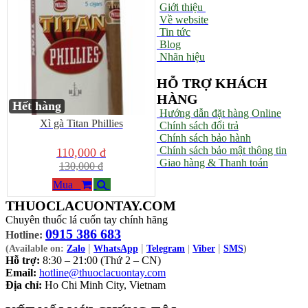
Giới thiệu
Về website
Tin tức
Blog
Nhãn hiệu
HỖ TRỢ KHÁCH
HÀNG
Hết hàng
Hướng dẫn đặt hàng Online
Xì gà Titan Phillies
Chính sách đổi trả
Chính sách bảo hành
Chính sách bảo mật thông tin
110,000 đ
Giao hàng & Thanh toán
130,000 đ
Mua
THUOCLACUONTAY.COM
Chuyên thuốc lá cuốn tay chính hãng
0915 386 683
Hotline:
|
|
|
(Available on:
Zalo
WhatsApp
Telegram
|
Viber
SMS
)
Hỗ trợ:
8:30 – 21:00 (Thứ 2 – CN)
Email:
hotline@thuoclacuontay.com
Địa chỉ:
Ho Chi Minh City, Vietnam