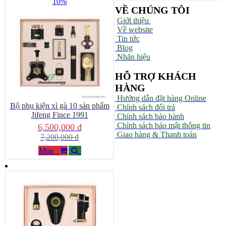
10
%
VỀ CHÚNG TÔI
Giới thiệu
Về website
Tin tức
Blog
Nhãn hiệu
HỖ TRỢ KHÁCH
HÀNG
Hướng dẫn đặt hàng Online
Bộ phụ kiện xì gà 10 sản phẩm
Chính sách đổi trả
Jifeng Fince 1991
Chính sách bảo hành
Chính sách bảo mật thông tin
6,500,000 đ
Giao hàng & Thanh toán
7,200,000 đ
Mua