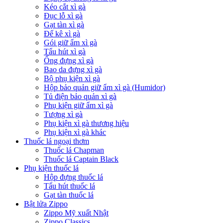
Kéo cắt xì gà
Đục lỗ xì gà
Gạt tàn xì gà
Đế kê xì gà
Gói giữ ẩm xì gà
Tẩu hút xì gà
Ống đựng xì gà
Bao da đựng xì gà
Bộ phụ kiện xì gà
Hộp bảo quản giữ ẩm xì gà (Humidor)
Tủ điện bảo quản xì gà
Phụ kiện giữ ẩm xì gà
Tượng xì gà
Phụ kiện xì gà thương hiệu
Phụ kiện xì gà khác
Thuốc lá ngoại thơm
Thuốc lá Chapman
Thuốc lá Captain Black
Phụ kiện thuốc lá
Hộp đựng thuốc lá
Tẩu hút thuốc lá
Gạt tàn thuốc lá
Bật lửa Zippo
Zippo Mỹ xuất Nhật
Zippo Classics