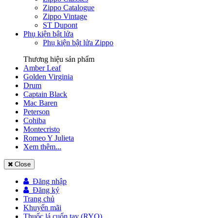
Zippo Catalogue
Zippo Vintage
ST Dupont
Phụ kiện bật lửa
Phụ kiện bật lửa Zippo
Thương hiệu sản phẩm
Amber Leaf
Golden Virginia
Drum
Captain Black
Mac Baren
Peterson
Cohiba
Montecristo
Romeo Y Julieta
Xem thêm...
Close
Đăng nhập
Đăng ký
Trang chủ
Khuyến mãi
Thuốc lá cuốn tay (RYO)