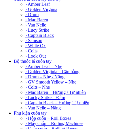
› Amber Leaf
› Golden Virginia
› Drum
› Mac Baren
› Van Nelle
› Lucy Strike
› Captain Black
› Samson
› White Ox
› Colts
› Look Out
Bộ thuốc lá cuốn tay
› Amber Leaf – Nhẹ
› Golden Virginia – Cân bằng
› Drum – Nhẹ / Nặng
› GV Smooth Yellow – Nhẹ
› Colts – Nhẹ
› Mac Baren – Hương / Tự nhiên
› Lucky Strike – Đậm
› Captain Black – Hương Tự nhiên
› Van Nelle – Nặng
Phụ kiện cuốn tay
› Hộp cuốn – Roll Boxes
› Máy cuốn – Rolling Machines
› Giấy cuốn – Rolling Papers