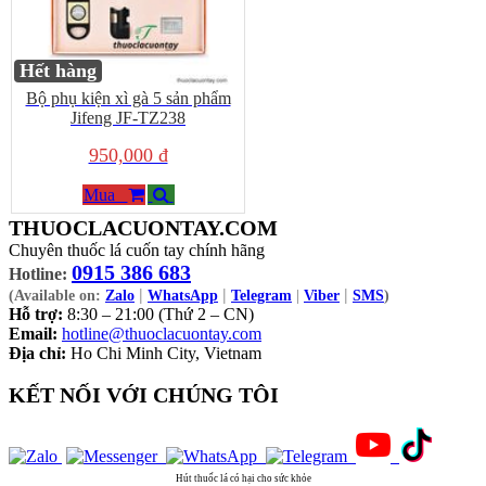
Hết hàng
Bộ phụ kiện xì gà 5 sản phẩm
Jifeng JF-TZ238
950,000 đ
Mua
THUOCLACUONTAY.COM
Chuyên thuốc lá cuốn tay chính hãng
0915 386 683
Hotline:
|
|
|
(Available on:
Zalo
WhatsApp
Telegram
|
Viber
SMS
)
Hỗ trợ:
8:30 – 21:00 (Thứ 2 – CN)
Email:
hotline@thuoclacuontay.com
Địa chỉ:
Ho Chi Minh City, Vietnam
KẾT NỐI VỚI CHÚNG TÔI
Hút thuốc lá có hại cho sức khỏe