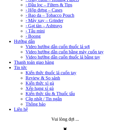
› Đầu lọc – Filters & Tips
› Hộp đựng – Cases
› Bao da – Tobacco Pouch
› Máy xay – Grinder
› Gạt tàn – Ashtrays
› Tẩu mini
› Boong
Hướng dẫn
Video hướng dẫn cuốn thuốc lá sợi
Video hướng dẫn cuốn bằng máy cuốn tay
Video hướng dẫn cuốn thuốc lá bằng tay
Thanh toán giao hàng
Tin tức
Kiến thức thuốc lá cuốn tay
Review & So sánh
Kiến thức xì gà
Xếp hạng xì gà
Kiến thức tẩu & Thuốc tẩu
Cập nhật / Tin ngắn
Thông báo
Liên hệ
Vui lòng đợi ...