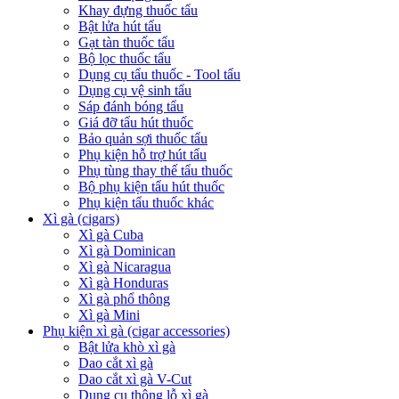
Khay đựng thuốc tẩu
Bật lửa hút tẩu
Gạt tàn thuốc tẩu
Bộ lọc thuốc tẩu
Dụng cụ tẩu thuốc - Tool tẩu
Dụng cụ vệ sinh tẩu
Sáp đánh bóng tẩu
Giá đỡ tẩu hút thuốc
Bảo quản sợi thuốc tẩu
Phụ kiện hỗ trợ hút tẩu
Phụ tùng thay thế tẩu thuốc
Bộ phụ kiện tẩu hút thuốc
Phụ kiện tẩu thuốc khác
Xì gà (cigars)
Xì gà Cuba
Xì gà Dominican
Xì gà Nicaragua
Xì gà Honduras
Xì gà phổ thông
Xì gà Mini
Phụ kiện xì gà (cigar accessories)
Bật lửa khò xì gà
Dao cắt xì gà
Dao cắt xì gà V-Cut
Dụng cụ thông lỗ xì gà