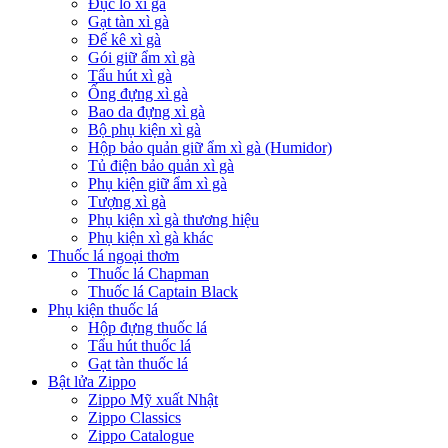
Đục lỗ xì gà
Gạt tàn xì gà
Đế kê xì gà
Gói giữ ẩm xì gà
Tẩu hút xì gà
Ống đựng xì gà
Bao da đựng xì gà
Bộ phụ kiện xì gà
Hộp bảo quản giữ ẩm xì gà (Humidor)
Tủ điện bảo quản xì gà
Phụ kiện giữ ẩm xì gà
Tượng xì gà
Phụ kiện xì gà thương hiệu
Phụ kiện xì gà khác
Thuốc lá ngoại thơm
Thuốc lá Chapman
Thuốc lá Captain Black
Phụ kiện thuốc lá
Hộp đựng thuốc lá
Tẩu hút thuốc lá
Gạt tàn thuốc lá
Bật lửa Zippo
Zippo Mỹ xuất Nhật
Zippo Classics
Zippo Catalogue