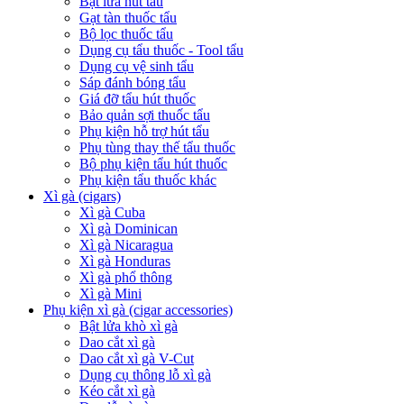
Bật lửa hút tẩu
Gạt tàn thuốc tẩu
Bộ lọc thuốc tẩu
Dụng cụ tẩu thuốc - Tool tẩu
Dụng cụ vệ sinh tẩu
Sáp đánh bóng tẩu
Giá đỡ tẩu hút thuốc
Bảo quản sợi thuốc tẩu
Phụ kiện hỗ trợ hút tẩu
Phụ tùng thay thế tẩu thuốc
Bộ phụ kiện tẩu hút thuốc
Phụ kiện tẩu thuốc khác
Xì gà (cigars)
Xì gà Cuba
Xì gà Dominican
Xì gà Nicaragua
Xì gà Honduras
Xì gà phổ thông
Xì gà Mini
Phụ kiện xì gà (cigar accessories)
Bật lửa khò xì gà
Dao cắt xì gà
Dao cắt xì gà V-Cut
Dụng cụ thông lỗ xì gà
Kéo cắt xì gà