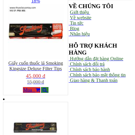
18
%
VỀ CHÚNG TÔI
Giới thiệu
Về website
Tin tức
Blog
Nhãn hiệu
HỖ TRỢ KHÁCH
HÀNG
Hướng dẫn đặt hàng Online
Giấy cuốn thuốc lá Smoking
Chính sách đổi trả
Kingsize Deluxe Filter Tips
Chính sách bảo hành
Chính sách bảo mật thông tin
45,000 đ
Giao hàng & Thanh toán
55,000 đ
Mua