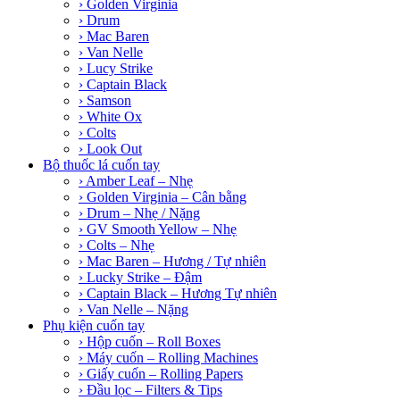
› Golden Virginia
› Drum
› Mac Baren
› Van Nelle
› Lucy Strike
› Captain Black
› Samson
› White Ox
› Colts
› Look Out
Bộ thuốc lá cuốn tay
› Amber Leaf – Nhẹ
› Golden Virginia – Cân bằng
› Drum – Nhẹ / Nặng
› GV Smooth Yellow – Nhẹ
› Colts – Nhẹ
› Mac Baren – Hương / Tự nhiên
› Lucky Strike – Đậm
› Captain Black – Hương Tự nhiên
› Van Nelle – Nặng
Phụ kiện cuốn tay
› Hộp cuốn – Roll Boxes
› Máy cuốn – Rolling Machines
› Giấy cuốn – Rolling Papers
› Đầu lọc – Filters & Tips