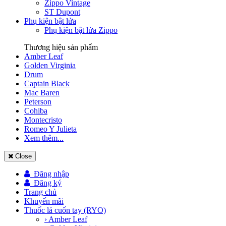
Zippo Vintage
ST Dupont
Phụ kiện bật lửa
Phụ kiện bật lửa Zippo
Thương hiệu sản phẩm
Amber Leaf
Golden Virginia
Drum
Captain Black
Mac Baren
Peterson
Cohiba
Montecristo
Romeo Y Julieta
Xem thêm...
Close
Đăng nhập
Đăng ký
Trang chủ
Khuyến mãi
Thuốc lá cuốn tay (RYO)
› Amber Leaf