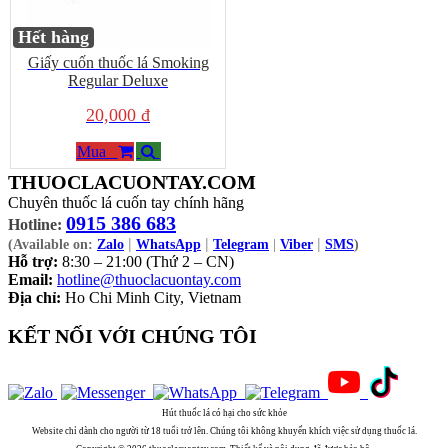
Hết hàng
Giấy cuốn thuốc lá Smoking
Regular Deluxe
20,000 đ
Mua
THUOCLACUONTAY.COM
Chuyên thuốc lá cuốn tay chính hãng
0915 386 683
Hotline:
|
|
|
(Available on:
Zalo
WhatsApp
Telegram
|
Viber
SMS
)
Hỗ trợ:
8:30 – 21:00 (Thứ 2 – CN)
Email:
hotline@thuoclacuontay.com
Địa chỉ:
Ho Chi Minh City, Vietnam
KẾT NỐI VỚI CHÚNG TÔI
Hút thuốc lá có hại cho sức khỏe
Website chỉ dành cho người từ 18 tuổi trở lên. Chúng tôi không khuyến khích việc sử dụng thuốc lá.