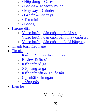
› Hộp đựng – Cases
› Bao da – Tobacco Pouch
› Máy xay – Grinder
› Gạt tàn – Ashtrays
› Tẩu mini
› Boong
Hướng dẫn
Video hướng dẫn cuốn thuốc lá sợi
Video hướng dẫn cuốn bằng máy cuốn tay
Video hướng dẫn cuốn thuốc lá bằng tay
Thanh toán giao hàng
Tin tức
Kiến thức thuốc lá cuốn tay
Review & So sánh
Kiến thức xì gà
Xếp hạng xì gà
Kiến thức tẩu & Thuốc tẩu
Cập nhật / Tin ngắn
Thông báo
Liên hệ
Vui lòng đợi ...