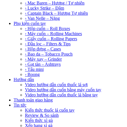
› Mac Baren – Hương / Tự nhiên
› Lucky Strike – Đậm
› Captain Black – Hương Tự nhiên
› Van Nelle – Nặng
Phụ kiện cuốn tay
› Hộp cuốn – Roll Boxes
› Máy cuốn – Rolling Machines
› Giấy cuốn – Rolling Papers
› Đầu lọc – Filters & Tips
› Hộp đựng – Cases
› Bao da – Tobacco Pouch
› Máy xay – Grinder
› Gạt tàn – Ashtrays
› Tẩu mini
› Boong
Hướng dẫn
Video hướng dẫn cuốn thuốc lá sợi
Video hướng dẫn cuốn bằng máy cuốn tay
Video hướng dẫn cuốn thuốc lá bằng tay
Thanh toán giao hàng
Tin tức
Kiến thức thuốc lá cuốn tay
Review & So sánh
Kiến thức xì gà
Xếp hạng xì gà