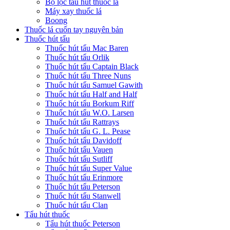
Bộ lọc tẩu hút thuốc lá
Máy xay thuốc lá
Boong
Thuốc lá cuốn tay nguyên bản
Thuốc hút tẩu
Thuốc hút tẩu Mac Baren
Thuốc hút tẩu Orlik
Thuốc hút tẩu Captain Black
Thuốc hút tẩu Three Nuns
Thuốc hút tẩu Samuel Gawith
Thuốc hút tẩu Half and Half
Thuốc hút tẩu Borkum Riff
Thuốc hút tẩu W.O. Larsen
Thuốc hút tẩu Rattrays
Thuốc hút tẩu G. L. Pease
Thuốc hút tẩu Davidoff
Thuốc hút tẩu Vauen
Thuốc hút tẩu Sutliff
Thuốc hút tẩu Super Value
Thuốc hút tẩu Erinmore
Thuốc hút tẩu Peterson
Thuốc hút tẩu Stanwell
Thuốc hút tẩu Clan
Tẩu hút thuốc
Tẩu hút thuốc Peterson