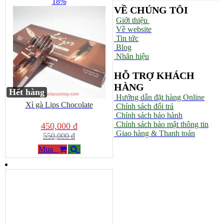
18
%
VỀ CHÚNG TÔI
Giới thiệu
Về website
Tin tức
Blog
Nhãn hiệu
HỖ TRỢ KHÁCH
HÀNG
Hết hàng
Hướng dẫn đặt hàng Online
Xì gà Lips Chocolate
Chính sách đổi trả
Chính sách bảo hành
Chính sách bảo mật thông tin
450,000 đ
Giao hàng & Thanh toán
550,000 đ
Mua