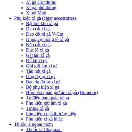
Xì gà Honduras
Xì gà phổ thông
Xì gà Mini
Phụ kiện xì gà (cigar accessories)
Bật lửa khò xì gà
Dao cắt xì gà
Dao cắt xì gà V-Cut
Dụng cụ thông lỗ xì gà
Kéo cắt xì gà
Đục lỗ xì gà
Gạt tàn xì gà
Đế kê xì gà
Gói giữ ẩm xì gà
Tẩu hút xì gà
Ống đựng xì gà
Bao da đựng xì gà
Bộ phụ kiện xì gà
Hộp bảo quản giữ ẩm xì gà (Humidor)
Tủ điện bảo quản xì gà
Phụ kiện giữ ẩm xì gà
Tượng xì gà
Phụ kiện xì gà thương hiệu
Phụ kiện xì gà khác
Thuốc lá ngoại thơm
Thuốc lá Chapman