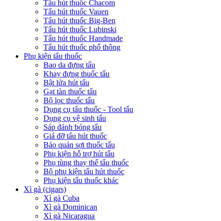
Tẩu hút thuốc Chacom
Tẩu hút thuốc Vauen
Tẩu hút thuốc Big-Ben
Tẩu hút thuốc Lubinski
Tẩu hút thuốc Handmade
Tẩu hút thuốc phổ thông
Phụ kiện tẩu thuốc
Bao da đựng tẩu
Khay đựng thuốc tẩu
Bật lửa hút tẩu
Gạt tàn thuốc tẩu
Bộ lọc thuốc tẩu
Dụng cụ tẩu thuốc - Tool tẩu
Dụng cụ vệ sinh tẩu
Sáp đánh bóng tẩu
Giá đỡ tẩu hút thuốc
Bảo quản sợi thuốc tẩu
Phụ kiện hỗ trợ hút tẩu
Phụ tùng thay thế tẩu thuốc
Bộ phụ kiện tẩu hút thuốc
Phụ kiện tẩu thuốc khác
Xì gà (cigars)
Xì gà Cuba
Xì gà Dominican
Xì gà Nicaragua