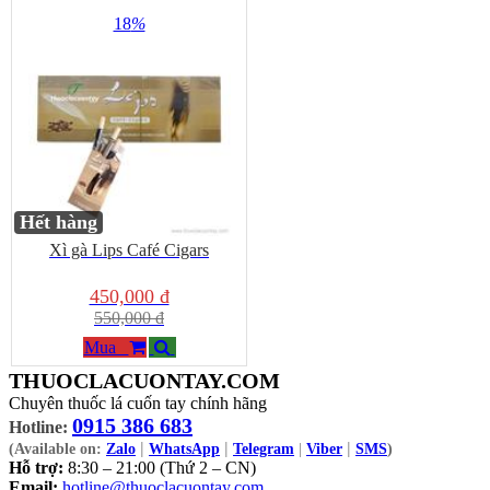
18
%
Hết hàng
Xì gà Lips Café Cigars
450,000 đ
550,000 đ
Mua
THUOCLACUONTAY.COM
Chuyên thuốc lá cuốn tay chính hãng
0915 386 683
Hotline:
|
|
|
(Available on:
Zalo
WhatsApp
Telegram
|
Viber
SMS
)
Hỗ trợ:
8:30 – 21:00 (Thứ 2 – CN)
Email:
hotline@thuoclacuontay.com