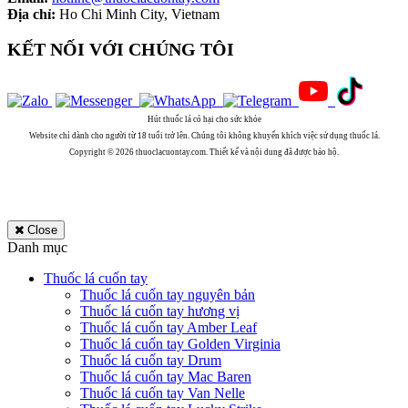
Địa chỉ:
Ho Chi Minh City, Vietnam
KẾT NỐI VỚI CHÚNG TÔI
Hút thuốc lá có hại cho sức khỏe
Website chỉ dành cho người từ 18 tuổi trở lên. Chúng tôi không khuyến khích việc sử dụng thuốc lá.
Copyright © 2026 thuoclacuontay.com. Thiết kế và nội dung đã được bảo hộ.
Close
Danh mục
Thuốc lá cuốn tay
Thuốc lá cuốn tay nguyên bản
Thuốc lá cuốn tay hương vị
Thuốc lá cuốn tay Amber Leaf
Thuốc lá cuốn tay Golden Virginia
Thuốc lá cuốn tay Drum
Thuốc lá cuốn tay Mac Baren
Thuốc lá cuốn tay Van Nelle