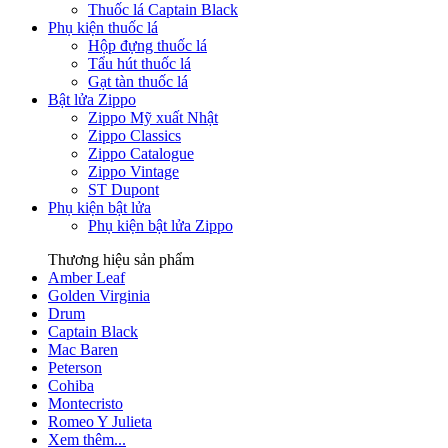
Thuốc lá Captain Black
Phụ kiện thuốc lá
Hộp đựng thuốc lá
Tẩu hút thuốc lá
Gạt tàn thuốc lá
Bật lửa Zippo
Zippo Mỹ xuất Nhật
Zippo Classics
Zippo Catalogue
Zippo Vintage
ST Dupont
Phụ kiện bật lửa
Phụ kiện bật lửa Zippo
Thương hiệu sản phẩm
Amber Leaf
Golden Virginia
Drum
Captain Black
Mac Baren
Peterson
Cohiba
Montecristo
Romeo Y Julieta
Xem thêm...