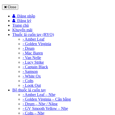
Close
Đăng nhập
Đăng ký
Trang chủ
Khuyến mãi
Thuốc lá cuốn tay (RYO)
› Amber Leaf
› Golden Virginia
› Drum
› Mac Baren
› Van Nelle
› Lucy Strike
› Captain Black
› Samson
› White Ox
› Colts
› Look Out
Bộ thuốc lá cuốn tay
› Amber Leaf – Nhẹ
› Golden Virginia – Cân bằng
› Drum – Nhẹ / Nặng
› GV Smooth Yellow – Nhẹ
› Colts – Nhẹ