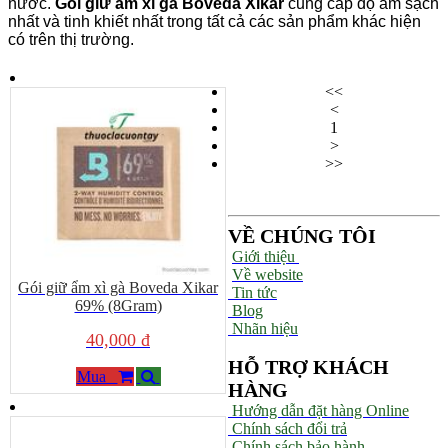
nước.
Gói giữ ẩm xì gà
Boveda Xikar
cung cấp độ ẩm sạch
nhất và tinh khiết nhất trong tất cả các sản phẩm khác hiện
có trên thị trường.
<<
<
1
>
>>
VỀ CHÚNG TÔI
Giới thiệu
Về website
Gói giữ ẩm xì gà Boveda Xikar
Tin tức
69% (8Gram)
Blog
Nhãn hiệu
40,000 đ
HỖ TRỢ KHÁCH
Mua
HÀNG
Hướng dẫn đặt hàng Online
Chính sách đổi trả
Chính sách bảo hành