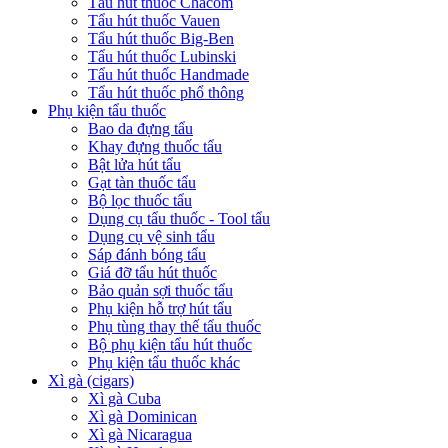
Tẩu hút thuốc Chacom
Tẩu hút thuốc Vauen
Tẩu hút thuốc Big-Ben
Tẩu hút thuốc Lubinski
Tẩu hút thuốc Handmade
Tẩu hút thuốc phổ thông
Phụ kiện tẩu thuốc
Bao da đựng tẩu
Khay đựng thuốc tẩu
Bật lửa hút tẩu
Gạt tàn thuốc tẩu
Bộ lọc thuốc tẩu
Dụng cụ tẩu thuốc - Tool tẩu
Dụng cụ vệ sinh tẩu
Sáp đánh bóng tẩu
Giá đỡ tẩu hút thuốc
Bảo quản sợi thuốc tẩu
Phụ kiện hỗ trợ hút tẩu
Phụ tùng thay thế tẩu thuốc
Bộ phụ kiện tẩu hút thuốc
Phụ kiện tẩu thuốc khác
Xì gà (cigars)
Xì gà Cuba
Xì gà Dominican
Xì gà Nicaragua