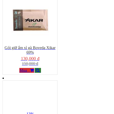
Gói giữ ẩm xì gà Boveda Xikar
69%
130,000 đ
150,000 đ
Mua
13
%