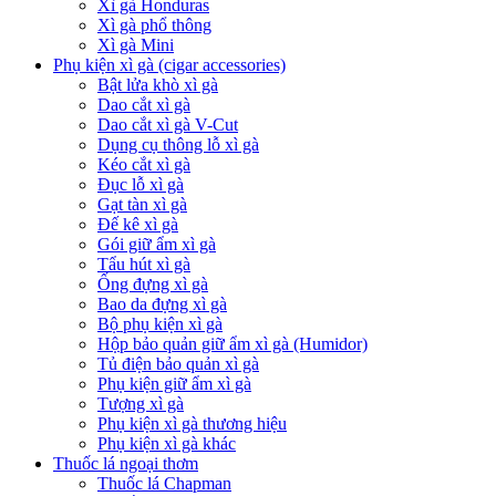
Xì gà Honduras
Xì gà phổ thông
Xì gà Mini
Phụ kiện xì gà (cigar accessories)
Bật lửa khò xì gà
Dao cắt xì gà
Dao cắt xì gà V-Cut
Dụng cụ thông lỗ xì gà
Kéo cắt xì gà
Đục lỗ xì gà
Gạt tàn xì gà
Đế kê xì gà
Gói giữ ẩm xì gà
Tẩu hút xì gà
Ống đựng xì gà
Bao da đựng xì gà
Bộ phụ kiện xì gà
Hộp bảo quản giữ ẩm xì gà (Humidor)
Tủ điện bảo quản xì gà
Phụ kiện giữ ẩm xì gà
Tượng xì gà
Phụ kiện xì gà thương hiệu
Phụ kiện xì gà khác
Thuốc lá ngoại thơm
Thuốc lá Chapman