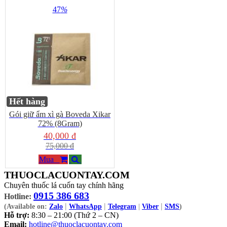
47
%
Hết hàng
Gói giữ ẩm xì gà Boveda Xikar
72% (8Gram)
40,000 đ
75,000 đ
Mua
THUOCLACUONTAY.COM
Chuyên thuốc lá cuốn tay chính hãng
0915 386 683
Hotline:
|
|
|
(Available on:
Zalo
WhatsApp
Telegram
|
Viber
SMS
)
Hỗ trợ:
8:30 – 21:00 (Thứ 2 – CN)
Email:
hotline@thuoclacuontay.com