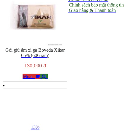
Chính sách bảo mật thông tin
Giao hàng & Thanh toán
Gói giữ ẩm xì gà Boveda Xikar
65% (60Gram)
130,000 đ
Mua
13
%