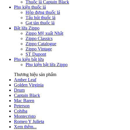
Thuốc lá Captain Black
Phụ kiện thuốc lá
Hộp đựng thuốc lá
Tẩu hút thuốc lá
Gạt tàn thuốc lá
Bật lửa Zippo
Zippo Mỹ xuất Nhật
Zippo Classics
Zippo Catalogue
Zippo Vintage
ST Dupont
Phụ kiện bật lửa
Phụ kiện bật lửa Zippo
Thương hiệu sản phẩm
Amber Leaf
Golden Virginia
Drum
Captain Black
Mac Baren
Peterson
Cohiba
Montecristo
Romeo Y Julieta
Xem thêm...