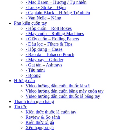
› Mac Baren – Hương / Tự nhiên
› Lucky Strike – Đậm
› Captain Black – Hương Tự nhiên
› Van Nelle – Nặng
Phụ kiện cuốn tay
› Hộp cuốn – Roll Boxes
› Máy cuốn – Rolling Machines
› Giấy cuốn – Rolling Papers
› Đầu lọc – Filters & Tips
› Hộp đựng – Cases
› Bao da – Tobacco Pouch
› Máy xay – Grinder
› Gạt tàn – Ashtrays
› Tẩu mini
› Boong
Hướng dẫn
Video hướng dẫn cuốn thuốc lá sợi
Video hướng dẫn cuốn bằng máy cuốn tay
Video hướng dẫn cuốn thuốc lá bằng tay
Thanh toán giao hàng
Tin tức
Kiến thức thuốc lá cuốn tay
Review & So sánh
Kiến thức xì gà
Xếp hạng xì gà