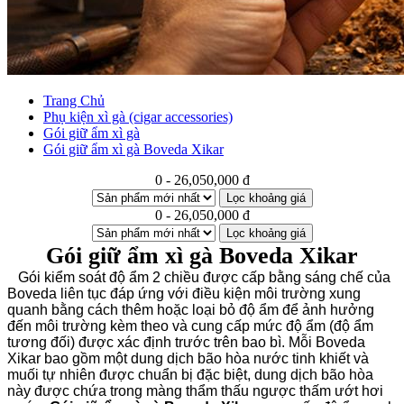
Trang Chủ
Phụ kiện xì gà (cigar accessories)
Gói giữ ẩm xì gà
Gói giữ ẩm xì gà Boveda Xikar
0 - 26,050,000 đ
Lọc khoảng giá
0 - 26,050,000 đ
Lọc khoảng giá
Gói giữ ẩm xì gà Boveda Xikar
Gói kiểm soát độ ẩm 2 chiều được cấp bằng sáng chế của
Boveda liên tục đáp ứng với điều kiện môi trường xung
quanh bằng cách thêm hoặc loại bỏ độ ẩm để ảnh hưởng
đến môi trường kèm theo và cung cấp mức độ ẩm (độ ẩm
tương đối) được xác định trước trên bao bì.
Mỗi Boveda
Xikar bao gồm một dung dịch bão hòa nước tinh khiết và
muối tự nhiên được chuẩn bị đặc biệt, dung dịch bão hòa
này được chứa trong màng thẩm thấu ngược thấm ướt hơi