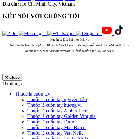
Địa chỉ:
Ho Chi Minh City, Vietnam
KẾT NỐI VỚI CHÚNG TÔI
Hút thuốc lá có hại cho sức khỏe
Website chỉ dành cho người từ 18 tuổi trở lên. Chúng tôi không khuyến khích việc sử dụng thuốc lá.
Copyright © 2026 thuoclacuontay.com. Thiết kế và nội dung đã được bảo hộ.
Close
Danh mục
Thuốc lá cuốn tay
Thuốc lá cuốn tay nguyên bản
Thuốc lá cuốn tay hương vị
Thuốc lá cuốn tay Amber Leaf
Thuốc lá cuốn tay Golden Virginia
Thuốc lá cuốn tay Drum
Thuốc lá cuốn tay Mac Baren
Thuốc lá cuốn tay Van Nelle
Thuốc lá cuốn tay Lucky Strike