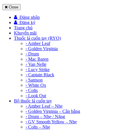
Close
Đăng nhập
Đăng ký
Trang chủ
Khuyến mãi
Thuốc lá cuốn tay (RYO)
› Amber Leaf
› Golden Virginia
› Drum
› Mac Baren
› Van Nelle
› Lucy Strike
› Captain Black
› Samson
› White Ox
› Colts
› Look Out
Bộ thuốc lá cuốn tay
› Amber Leaf – Nhẹ
› Golden Virginia – Cân bằng
› Drum – Nhẹ / Nặng
› GV Smooth Yellow – Nhẹ
› Colts – Nhẹ