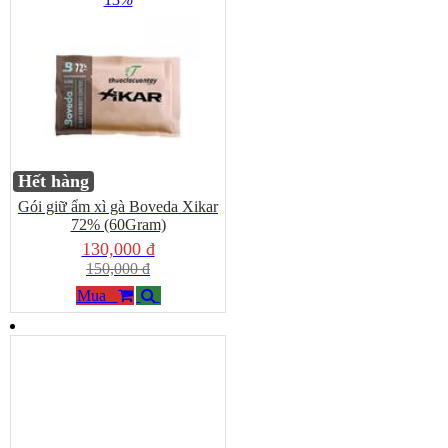
Hết hàng
Gói giữ ẩm xì gà Boveda Xikar
72% (60Gram)
130,000 đ
150,000 đ
Mua