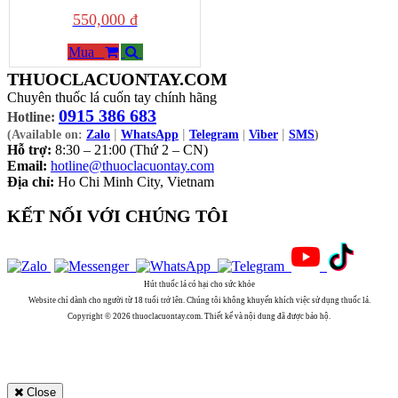
550,000 đ
Mua
THUOCLACUONTAY.COM
Chuyên thuốc lá cuốn tay chính hãng
0915 386 683
Hotline:
|
|
|
(Available on:
Zalo
WhatsApp
Telegram
|
Viber
SMS
)
Hỗ trợ:
8:30 – 21:00 (Thứ 2 – CN)
Email:
hotline@thuoclacuontay.com
Địa chỉ:
Ho Chi Minh City, Vietnam
KẾT NỐI VỚI CHÚNG TÔI
Hút thuốc lá có hại cho sức khỏe
Website chỉ dành cho người từ 18 tuổi trở lên. Chúng tôi không khuyến khích việc sử dụng thuốc lá.
Copyright © 2026 thuoclacuontay.com. Thiết kế và nội dung đã được bảo hộ.
Close