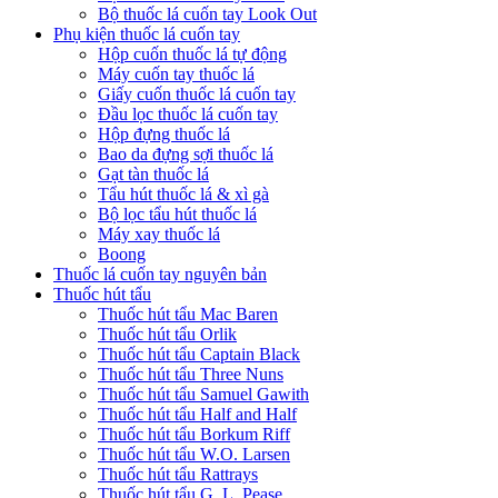
Bộ thuốc lá cuốn tay Look Out
Phụ kiện thuốc lá cuốn tay
Hộp cuốn thuốc lá tự động
Máy cuốn tay thuốc lá
Giấy cuốn thuốc lá cuốn tay
Đầu lọc thuốc lá cuốn tay
Hộp đựng thuốc lá
Bao da đựng sợi thuốc lá
Gạt tàn thuốc lá
Tẩu hút thuốc lá & xì gà
Bộ lọc tẩu hút thuốc lá
Máy xay thuốc lá
Boong
Thuốc lá cuốn tay nguyên bản
Thuốc hút tẩu
Thuốc hút tẩu Mac Baren
Thuốc hút tẩu Orlik
Thuốc hút tẩu Captain Black
Thuốc hút tẩu Three Nuns
Thuốc hút tẩu Samuel Gawith
Thuốc hút tẩu Half and Half
Thuốc hút tẩu Borkum Riff
Thuốc hút tẩu W.O. Larsen
Thuốc hút tẩu Rattrays
Thuốc hút tẩu G. L. Pease