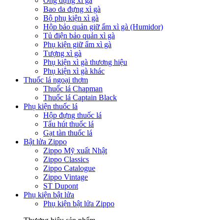
Ống đựng xì gà
Bao da đựng xì gà
Bộ phụ kiện xì gà
Hộp bảo quản giữ ẩm xì gà (Humidor)
Tủ điện bảo quản xì gà
Phụ kiện giữ ẩm xì gà
Tượng xì gà
Phụ kiện xì gà thương hiệu
Phụ kiện xì gà khác
Thuốc lá ngoại thơm
Thuốc lá Chapman
Thuốc lá Captain Black
Phụ kiện thuốc lá
Hộp đựng thuốc lá
Tẩu hút thuốc lá
Gạt tàn thuốc lá
Bật lửa Zippo
Zippo Mỹ xuất Nhật
Zippo Classics
Zippo Catalogue
Zippo Vintage
ST Dupont
Phụ kiện bật lửa
Phụ kiện bật lửa Zippo