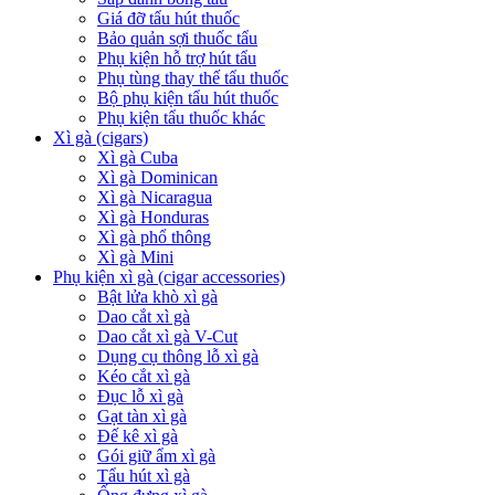
Giá đỡ tẩu hút thuốc
Bảo quản sợi thuốc tẩu
Phụ kiện hỗ trợ hút tẩu
Phụ tùng thay thế tẩu thuốc
Bộ phụ kiện tẩu hút thuốc
Phụ kiện tẩu thuốc khác
Xì gà (cigars)
Xì gà Cuba
Xì gà Dominican
Xì gà Nicaragua
Xì gà Honduras
Xì gà phổ thông
Xì gà Mini
Phụ kiện xì gà (cigar accessories)
Bật lửa khò xì gà
Dao cắt xì gà
Dao cắt xì gà V-Cut
Dụng cụ thông lỗ xì gà
Kéo cắt xì gà
Đục lỗ xì gà
Gạt tàn xì gà
Đế kê xì gà
Gói giữ ẩm xì gà
Tẩu hút xì gà