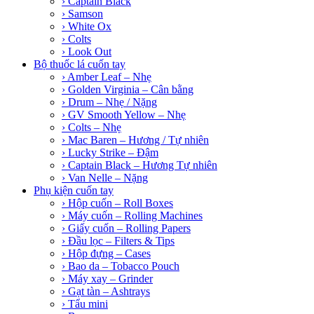
› Captain Black
› Samson
› White Ox
› Colts
› Look Out
Bộ thuốc lá cuốn tay
› Amber Leaf – Nhẹ
› Golden Virginia – Cân bằng
› Drum – Nhẹ / Nặng
› GV Smooth Yellow – Nhẹ
› Colts – Nhẹ
› Mac Baren – Hương / Tự nhiên
› Lucky Strike – Đậm
› Captain Black – Hương Tự nhiên
› Van Nelle – Nặng
Phụ kiện cuốn tay
› Hộp cuốn – Roll Boxes
› Máy cuốn – Rolling Machines
› Giấy cuốn – Rolling Papers
› Đầu lọc – Filters & Tips
› Hộp đựng – Cases
› Bao da – Tobacco Pouch
› Máy xay – Grinder
› Gạt tàn – Ashtrays
› Tẩu mini