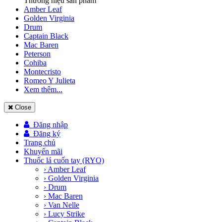
Thương hiệu sản phẩm
Amber Leaf
Golden Virginia
Drum
Captain Black
Mac Baren
Peterson
Cohiba
Montecristo
Romeo Y Julieta
Xem thêm...
Close
Đăng nhập
Đăng ký
Trang chủ
Khuyến mãi
Thuốc lá cuốn tay (RYO)
› Amber Leaf
› Golden Virginia
› Drum
› Mac Baren
› Van Nelle
› Lucy Strike