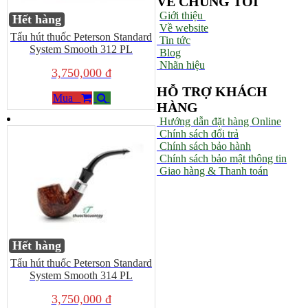
VỀ CHÚNG TÔI
Giới thiệu
Hết hàng
Về website
Tẩu hút thuốc Peterson Standard
Tin tức
System Smooth 312 PL
Blog
Nhãn hiệu
3,750,000 đ
HỖ TRỢ KHÁCH
Mua
HÀNG
Hướng dẫn đặt hàng Online
Chính sách đổi trả
Chính sách bảo hành
Chính sách bảo mật thông tin
Giao hàng & Thanh toán
Hết hàng
Tẩu hút thuốc Peterson Standard
System Smooth 314 PL
3,750,000 đ