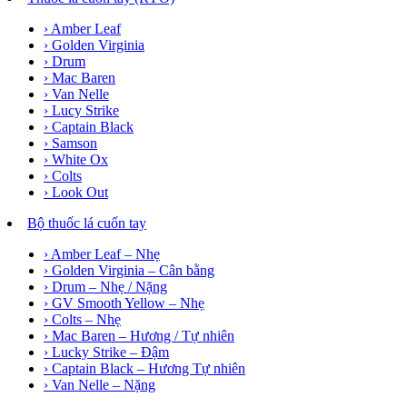
› Amber Leaf
› Golden Virginia
› Drum
› Mac Baren
› Van Nelle
› Lucy Strike
› Captain Black
› Samson
› White Ox
› Colts
› Look Out
Bộ thuốc lá cuốn tay
› Amber Leaf – Nhẹ
› Golden Virginia – Cân bằng
› Drum – Nhẹ / Nặng
› GV Smooth Yellow – Nhẹ
› Colts – Nhẹ
› Mac Baren – Hương / Tự nhiên
› Lucky Strike – Đậm
› Captain Black – Hương Tự nhiên
› Van Nelle – Nặng