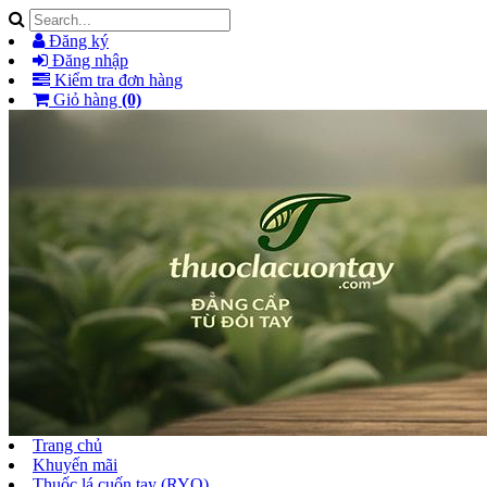
Đăng ký
Đăng nhập
Kiểm tra đơn hàng
Giỏ hàng
(0)
Trang chủ
Khuyến mãi
Thuốc lá cuốn tay (RYO)