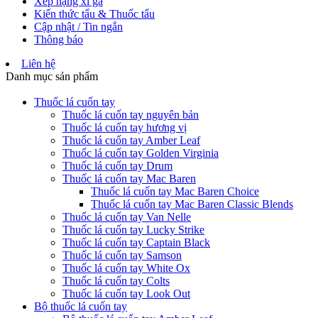
Xếp hạng xì gà
Kiến thức tẩu & Thuốc tẩu
Cập nhật / Tin ngắn
Thông báo
Liên hệ
Danh mục sản phẩm
Thuốc lá cuốn tay
Thuốc lá cuốn tay nguyên bản
Thuốc lá cuốn tay hương vị
Thuốc lá cuốn tay Amber Leaf
Thuốc lá cuốn tay Golden Virginia
Thuốc lá cuốn tay Drum
Thuốc lá cuốn tay Mac Baren
Thuốc lá cuốn tay Mac Baren Choice
Thuốc lá cuốn tay Mac Baren Classic Blends
Thuốc lá cuốn tay Van Nelle
Thuốc lá cuốn tay Lucky Strike
Thuốc lá cuốn tay Captain Black
Thuốc lá cuốn tay Samson
Thuốc lá cuốn tay White Ox
Thuốc lá cuốn tay Colts
Thuốc lá cuốn tay Look Out
Bộ thuốc lá cuốn tay