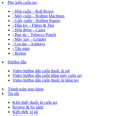
Phụ kiện cuốn tay
› Hộp cuốn – Roll Boxes
› Máy cuốn – Rolling Machines
› Giấy cuốn – Rolling Papers
› Đầu lọc – Filters & Tips
› Hộp đựng – Cases
› Bao da – Tobacco Pouch
› Máy xay – Grinder
› Gạt tàn – Ashtrays
› Tẩu mini
› Boong
Hướng dẫn
Video hướng dẫn cuốn thuốc lá sợi
Video hướng dẫn cuốn bằng máy cuốn tay
Video hướng dẫn cuốn thuốc lá bằng tay
Thanh toán giao hàng
Tin tức
Kiến thức thuốc lá cuốn tay
Review & So sánh
Kiến thức xì gà