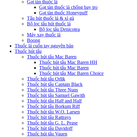
Gạt tàn thuốc lá
Gạt tàn thuốc lá chống bay tro
Gạt tàn thuốc Honeypuff
Tẩu hút thuốc lá & xì gà
Bộ lọc tẩu hút thuốc lá
Bộ lọc tẩu Denicotea
Máy xay thuốc lá
Boong
Thuốc lá cuốn tay nguyên bản
Thuốc hút tẩu
Thuốc hút tẩu Mac Baren
Thuốc hút tẩu Mac Baren HH
Thuốc hút tẩu Mac Baren
Thuốc hút tẩu Mac Baren Choice
Thuốc hút tẩu Orlik
Thuốc hút tẩu Captain Black
Thuốc hút tẩu Three Nuns
Thuốc hút tẩu Samuel Gawith
Thuốc hút tẩu Half and Half
Thuốc hút tẩu Borkum Riff
Thuốc hút tẩu W.O. Larsen
Thuốc hút tẩu Rattrays
Thuốc hút tẩu G. L. Pease
Thuốc hút tẩu Davidoff
Thuốc hút tẩu Vauen