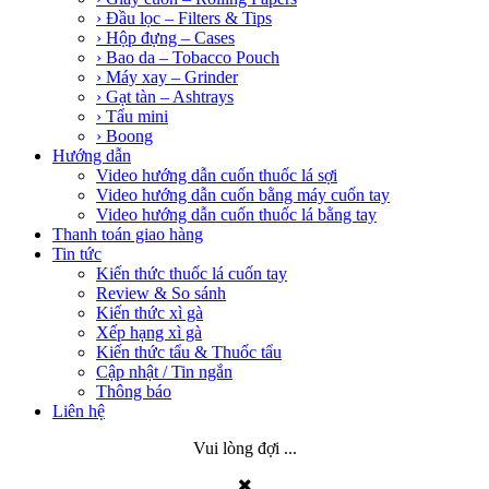
› Đầu lọc – Filters & Tips
› Hộp đựng – Cases
› Bao da – Tobacco Pouch
› Máy xay – Grinder
› Gạt tàn – Ashtrays
› Tẩu mini
› Boong
Hướng dẫn
Video hướng dẫn cuốn thuốc lá sợi
Video hướng dẫn cuốn bằng máy cuốn tay
Video hướng dẫn cuốn thuốc lá bằng tay
Thanh toán giao hàng
Tin tức
Kiến thức thuốc lá cuốn tay
Review & So sánh
Kiến thức xì gà
Xếp hạng xì gà
Kiến thức tẩu & Thuốc tẩu
Cập nhật / Tin ngắn
Thông báo
Liên hệ
Vui lòng đợi ...