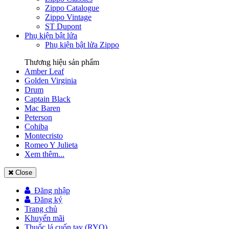
Zippo Catalogue
Zippo Vintage
ST Dupont
Phụ kiện bật lửa
Phụ kiện bật lửa Zippo
Thương hiệu sản phẩm
Amber Leaf
Golden Virginia
Drum
Captain Black
Mac Baren
Peterson
Cohiba
Montecristo
Romeo Y Julieta
Xem thêm...
Close
Đăng nhập
Đăng ký
Trang chủ
Khuyến mãi
Thuốc lá cuốn tay (RYO)