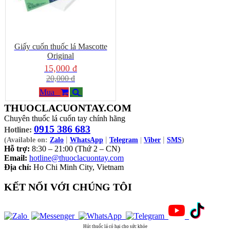
Giấy cuốn thuốc lá Mascotte
Original
15,000 đ
20,000 đ
Mua
THUOCLACUONTAY.COM
Chuyên thuốc lá cuốn tay chính hãng
0915 386 683
Hotline:
|
|
|
(Available on:
Zalo
WhatsApp
Telegram
|
Viber
SMS
)
Hỗ trợ:
8:30 – 21:00 (Thứ 2 – CN)
Email:
hotline@thuoclacuontay.com
Địa chỉ:
Ho Chi Minh City, Vietnam
KẾT NỐI VỚI CHÚNG TÔI
Hút thuốc lá có hại cho sức khỏe