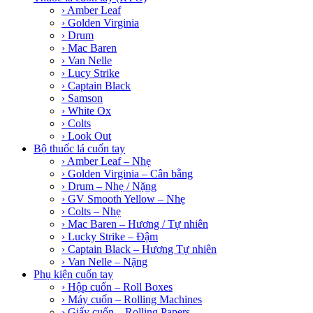
› Amber Leaf
› Golden Virginia
› Drum
› Mac Baren
› Van Nelle
› Lucy Strike
› Captain Black
› Samson
› White Ox
› Colts
› Look Out
Bộ thuốc lá cuốn tay
› Amber Leaf – Nhẹ
› Golden Virginia – Cân bằng
› Drum – Nhẹ / Nặng
› GV Smooth Yellow – Nhẹ
› Colts – Nhẹ
› Mac Baren – Hương / Tự nhiên
› Lucky Strike – Đậm
› Captain Black – Hương Tự nhiên
› Van Nelle – Nặng
Phụ kiện cuốn tay
› Hộp cuốn – Roll Boxes
› Máy cuốn – Rolling Machines
› Giấy cuốn – Rolling Papers