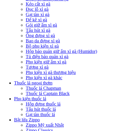
Kéo cắt xì gà
Đục lỗ xì gà
Gạt tàn xì gà
Đế kê xì gà
Gói giữ ẩm xì gà
Tẩu hút xì gà
Ống đựng xì gà
Bao da đựng xì gà
Bộ phụ kiện xì gà
Hộp bảo quản giữ ẩm xì gà (Humidor)
Tủ điện bảo quản xì gà
Phụ kiện giữ ẩm xì gà
Tượng xì gà
Phụ kiện xì gà thương hiệu
Phụ kiện xì gà khác
Thuốc lá ngoại thơm
Thuốc lá Chapman
Thuốc lá Captain Black
Phụ kiện thuốc lá
Hộp đựng thuốc lá
Tẩu hút thuốc lá
Gạt tàn thuốc lá
Bật lửa Zippo
Zippo Mỹ xuất Nhật
Zippo Classics