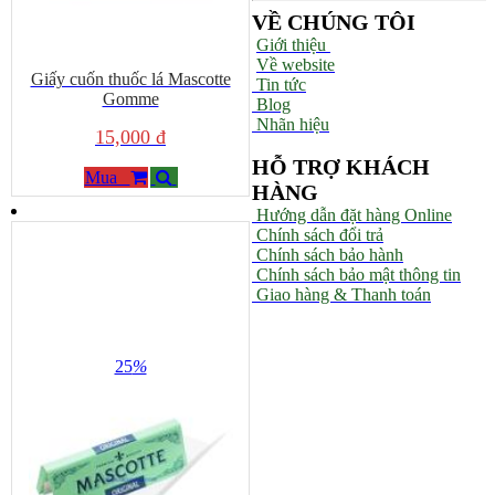
VỀ CHÚNG TÔI
Giới thiệu
Về website
Giấy cuốn thuốc lá Mascotte
Tin tức
Gomme
Blog
Nhãn hiệu
15,000 đ
HỖ TRỢ KHÁCH
Mua
HÀNG
Hướng dẫn đặt hàng Online
Chính sách đổi trả
Chính sách bảo hành
Chính sách bảo mật thông tin
Giao hàng & Thanh toán
25
%