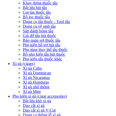
Khay đựng thuốc tẩu
Bật lửa hút tẩu
Gạt tàn thuốc tẩu
Bộ lọc thuốc tẩu
Dụng cụ tẩu thuốc - Tool tẩu
Dụng cụ vệ sinh tẩu
Sáp đánh bóng tẩu
Giá đỡ tẩu hút thuốc
Bảo quản sợi thuốc tẩu
Phụ kiện hỗ trợ hút tẩu
Phụ tùng thay thế tẩu thuốc
Bộ phụ kiện tẩu hút thuốc
Phụ kiện tẩu thuốc khác
Xì gà (cigars)
Xì gà Cuba
Xì gà Dominican
Xì gà Nicaragua
Xì gà Honduras
Xì gà phổ thông
Xì gà Mini
Phụ kiện xì gà (cigar accessories)
Bật lửa khò xì gà
Dao cắt xì gà
Dao cắt xì gà V-Cut
Dụng cụ thông lỗ xì gà