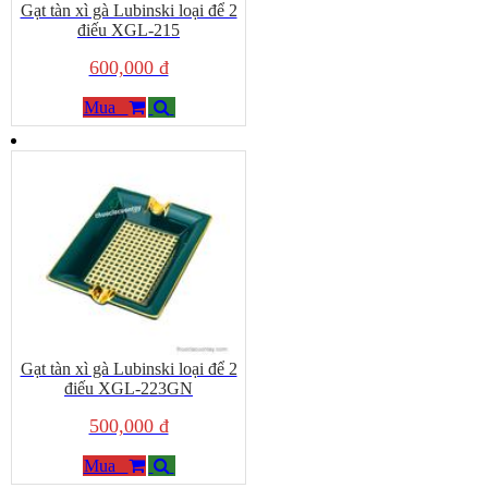
Gạt tàn xì gà Lubinski loại để 2
điếu XGL-215
600,000 đ
Mua
Gạt tàn xì gà Lubinski loại để 2
điếu XGL-223GN
500,000 đ
Mua