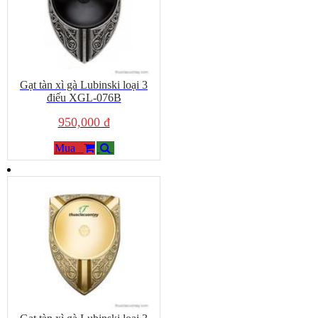
Gạt tàn xì gà Lubinski loại 3
điếu XGL-076B
950,000 đ
Mua