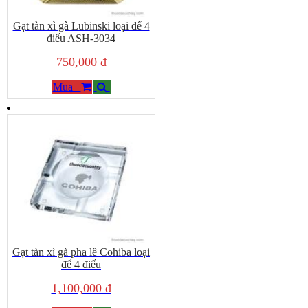
Gạt tàn xì gà Lubinski loại để 4
điếu ASH-3034
750,000 đ
Mua
Gạt tàn xì gà pha lê Cohiba loại
để 4 điếu
1,100,000 đ