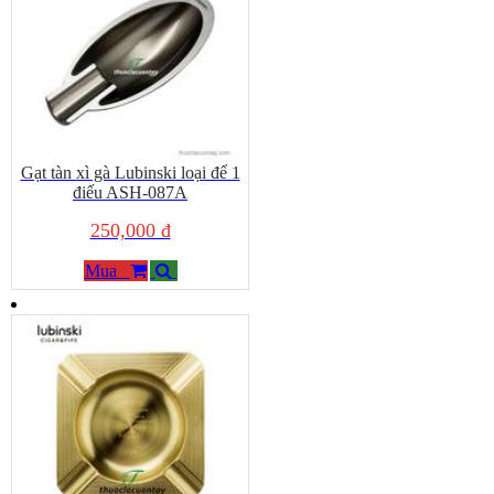
Gạt tàn xì gà Lubinski loại để 1
điếu ASH-087A
250,000 đ
Mua