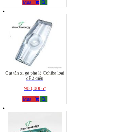
Mua
Gạt tàn xì gà pha lê Cohiba loại
để 2 điếu
900,000 đ
Mua