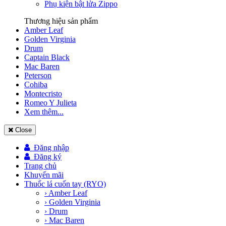
Phụ kiện bật lửa Zippo
Thương hiệu sản phẩm
Amber Leaf
Golden Virginia
Drum
Captain Black
Mac Baren
Peterson
Cohiba
Montecristo
Romeo Y Julieta
Xem thêm...
Close
Đăng nhập
Đăng ký
Trang chủ
Khuyến mãi
Thuốc lá cuốn tay (RYO)
› Amber Leaf
› Golden Virginia
› Drum
› Mac Baren