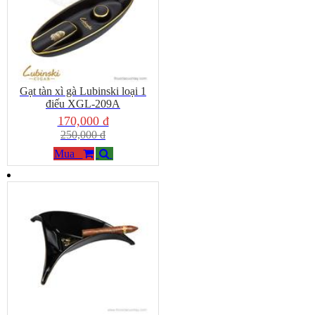
Gạt tàn xì gà Lubinski loại 1
điếu XGL-209A
170,000 đ
250,000 đ
Mua