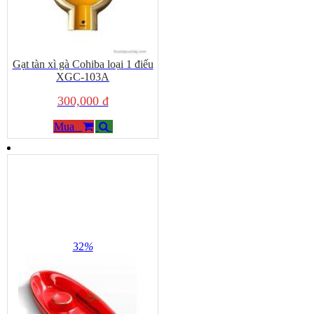
Gạt tàn xì gà Cohiba loại 1 điếu
XGC-103A
300,000 đ
Mua
32
%