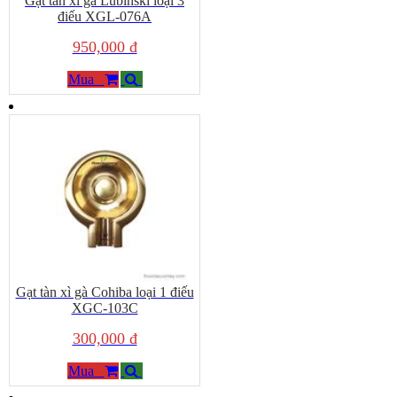
Gạt tàn xì gà Lubinski loại 3
điếu XGL-076A
950,000 đ
Mua
Gạt tàn xì gà Cohiba loại 1 điếu
XGC-103C
300,000 đ
Mua