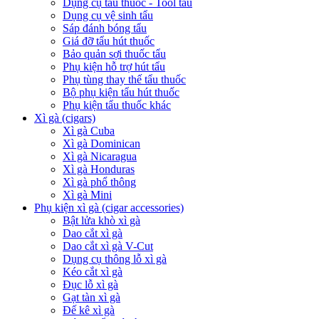
Dụng cụ tẩu thuốc - Tool tẩu
Dụng cụ vệ sinh tẩu
Sáp đánh bóng tẩu
Giá đỡ tẩu hút thuốc
Bảo quản sợi thuốc tẩu
Phụ kiện hỗ trợ hút tẩu
Phụ tùng thay thế tẩu thuốc
Bộ phụ kiện tẩu hút thuốc
Phụ kiện tẩu thuốc khác
Xì gà (cigars)
Xì gà Cuba
Xì gà Dominican
Xì gà Nicaragua
Xì gà Honduras
Xì gà phổ thông
Xì gà Mini
Phụ kiện xì gà (cigar accessories)
Bật lửa khò xì gà
Dao cắt xì gà
Dao cắt xì gà V-Cut
Dụng cụ thông lỗ xì gà
Kéo cắt xì gà
Đục lỗ xì gà
Gạt tàn xì gà
Đế kê xì gà