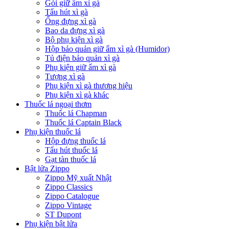
Gói giữ ẩm xì gà
Tẩu hút xì gà
Ống đựng xì gà
Bao da đựng xì gà
Bộ phụ kiện xì gà
Hộp bảo quản giữ ẩm xì gà (Humidor)
Tủ điện bảo quản xì gà
Phụ kiện giữ ẩm xì gà
Tượng xì gà
Phụ kiện xì gà thương hiệu
Phụ kiện xì gà khác
Thuốc lá ngoại thơm
Thuốc lá Chapman
Thuốc lá Captain Black
Phụ kiện thuốc lá
Hộp đựng thuốc lá
Tẩu hút thuốc lá
Gạt tàn thuốc lá
Bật lửa Zippo
Zippo Mỹ xuất Nhật
Zippo Classics
Zippo Catalogue
Zippo Vintage
ST Dupont
Phụ kiện bật lửa