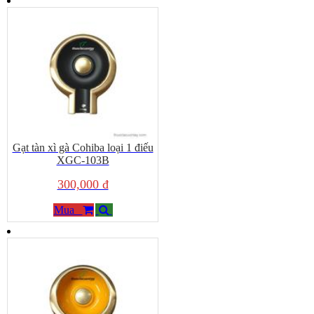
Gạt tàn xì gà Cohiba loại 1 điếu
XGC-103B
300,000 đ
Mua