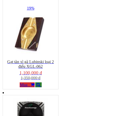
19
%
Gạt tàn xì gà Lubinski loại 2
điếu XGL-062
1,100,000 đ
1,350,000 đ
Mua