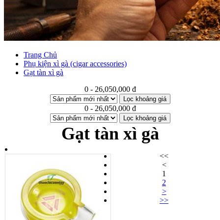
Trang Chủ
Phụ kiện xì gà (cigar accessories)
Gạt tàn xì gà
0 - 26,050,000 đ
Lọc khoảng giá
0 - 26,050,000 đ
Lọc khoảng giá
Gạt tàn xì gà
<<
<
1
2
>
>>