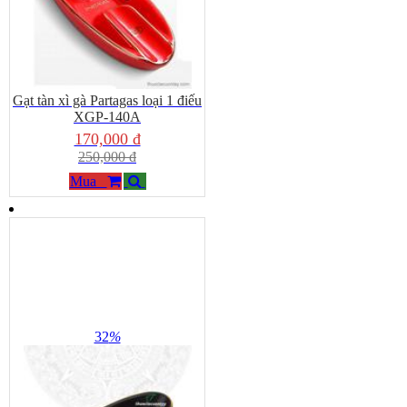
Gạt tàn xì gà Partagas loại 1 điếu
XGP-140A
170,000 đ
250,000 đ
Mua
32
%