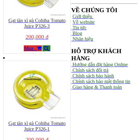
VỀ CHÚNG TÔI
Giới thiệu
Gạt tàn xì gà Cohiba Tomato
Về website
Juice P326-3
Tin tức
Blog
200,000 đ
Nhãn hiệu
Mua
HỖ TRỢ KHÁCH
HÀNG
Hướng dẫn đặt hàng Online
Chính sách đổi trả
Chính sách bảo hành
Chính sách bảo mật thông tin
Giao hàng & Thanh toán
Gạt tàn xì gà Cohiba Tomato
Juice P326-1
200,000 đ