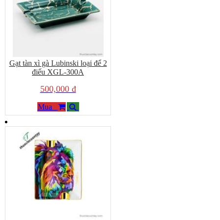
Gạt tàn xì gà Lubinski loại để 2
điếu XGL-300A
500,000 đ
Mua