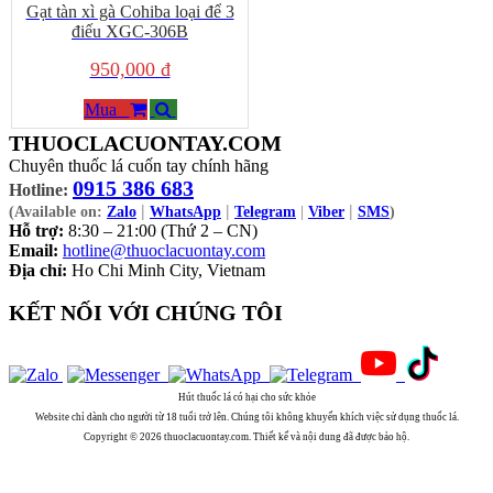
Gạt tàn xì gà Cohiba loại để 3
điếu XGC-306B
950,000 đ
Mua
THUOCLACUONTAY.COM
Chuyên thuốc lá cuốn tay chính hãng
0915 386 683
Hotline:
|
|
|
(Available on:
Zalo
WhatsApp
Telegram
|
Viber
SMS
)
Hỗ trợ:
8:30 – 21:00 (Thứ 2 – CN)
Email:
hotline@thuoclacuontay.com
Địa chỉ:
Ho Chi Minh City, Vietnam
KẾT NỐI VỚI CHÚNG TÔI
Hút thuốc lá có hại cho sức khỏe
Website chỉ dành cho người từ 18 tuổi trở lên. Chúng tôi không khuyến khích việc sử dụng thuốc lá.
Copyright © 2026 thuoclacuontay.com. Thiết kế và nội dung đã được bảo hộ.