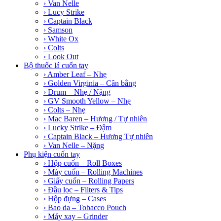
› Van Nelle
› Lucy Strike
› Captain Black
› Samson
› White Ox
› Colts
› Look Out
Bộ thuốc lá cuốn tay
› Amber Leaf – Nhẹ
› Golden Virginia – Cân bằng
› Drum – Nhẹ / Nặng
› GV Smooth Yellow – Nhẹ
› Colts – Nhẹ
› Mac Baren – Hương / Tự nhiên
› Lucky Strike – Đậm
› Captain Black – Hương Tự nhiên
› Van Nelle – Nặng
Phụ kiện cuốn tay
› Hộp cuốn – Roll Boxes
› Máy cuốn – Rolling Machines
› Giấy cuốn – Rolling Papers
› Đầu lọc – Filters & Tips
› Hộp đựng – Cases
› Bao da – Tobacco Pouch
› Máy xay – Grinder