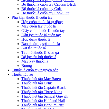
Bộ thuốc lá cuốn tay Captain Black
Bộ thuốc lá cuốn tay Colts
Bộ thuốc lá cuốn tay Look Out
Phụ kiện thuốc lá cuốn tay
Hộp cuốn thuốc lá tự động
Máy cuốn tay thuốc lá
Giấy cuốn thuốc lá cuốn tay
Đầu lọc thuốc lá cuốn tay
Hộp đựng thuốc lá
Bao da đựng sợi thuốc lá
Gạt tàn thuốc lá
Tẩu hút thuốc lá & xì gà
Bộ lọc tẩu hút thuốc lá
Máy xay thuốc lá
Boong
Thuốc lá cuốn tay nguyên bản
Thuốc hút tẩu
Thuốc hút tẩu Mac Baren
Thuốc hút tẩu Orlik
Thuốc hút tẩu Captain Black
Thuốc hút tẩu Three Nuns
Thuốc hút tẩu Samuel Gawith
Thuốc hút tẩu Half and Half
Thuốc hút tẩu Borkum Riff