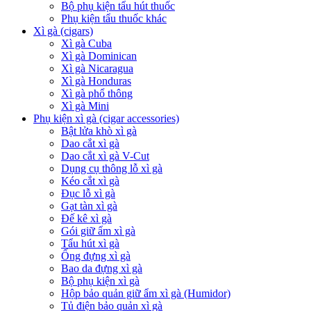
Bộ phụ kiện tẩu hút thuốc
Phụ kiện tẩu thuốc khác
Xì gà (cigars)
Xì gà Cuba
Xì gà Dominican
Xì gà Nicaragua
Xì gà Honduras
Xì gà phổ thông
Xì gà Mini
Phụ kiện xì gà (cigar accessories)
Bật lửa khò xì gà
Dao cắt xì gà
Dao cắt xì gà V-Cut
Dụng cụ thông lỗ xì gà
Kéo cắt xì gà
Đục lỗ xì gà
Gạt tàn xì gà
Đế kê xì gà
Gói giữ ẩm xì gà
Tẩu hút xì gà
Ống đựng xì gà
Bao da đựng xì gà
Bộ phụ kiện xì gà
Hộp bảo quản giữ ẩm xì gà (Humidor)
Tủ điện bảo quản xì gà