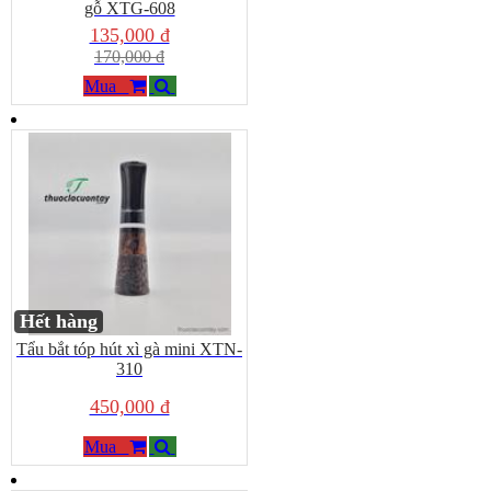
gỗ XTG-608
135,000 đ
170,000 đ
Mua
Hết hàng
Tẩu bắt tóp hút xì gà mini XTN-
310
450,000 đ
Mua