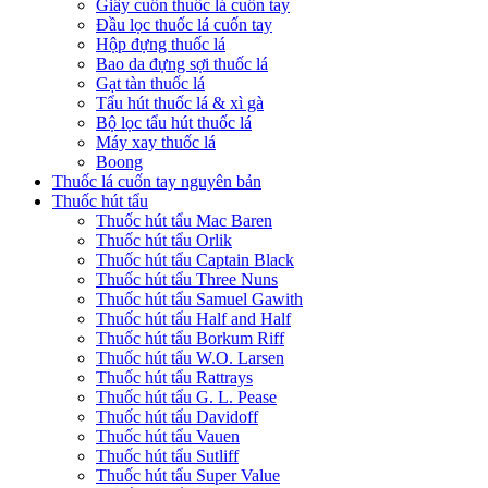
Giấy cuốn thuốc lá cuốn tay
Đầu lọc thuốc lá cuốn tay
Hộp đựng thuốc lá
Bao da đựng sợi thuốc lá
Gạt tàn thuốc lá
Tẩu hút thuốc lá & xì gà
Bộ lọc tẩu hút thuốc lá
Máy xay thuốc lá
Boong
Thuốc lá cuốn tay nguyên bản
Thuốc hút tẩu
Thuốc hút tẩu Mac Baren
Thuốc hút tẩu Orlik
Thuốc hút tẩu Captain Black
Thuốc hút tẩu Three Nuns
Thuốc hút tẩu Samuel Gawith
Thuốc hút tẩu Half and Half
Thuốc hút tẩu Borkum Riff
Thuốc hút tẩu W.O. Larsen
Thuốc hút tẩu Rattrays
Thuốc hút tẩu G. L. Pease
Thuốc hút tẩu Davidoff
Thuốc hút tẩu Vauen
Thuốc hút tẩu Sutliff
Thuốc hút tẩu Super Value