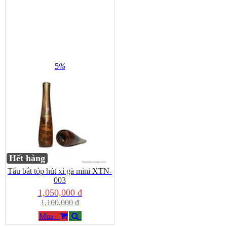
5
%
Hết hàng
Tẩu bắt tóp hút xì gà mini XTN-
003
1,050,000 đ
1,100,000 đ
Mua