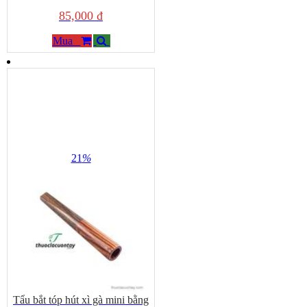
85,000 đ
Mua
21
%
Tẩu bắt tóp hút xì gà mini bằng