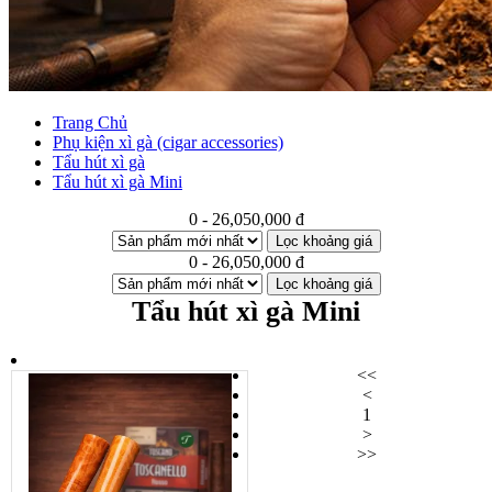
Trang Chủ
Phụ kiện xì gà (cigar accessories)
Tẩu hút xì gà
Tẩu hút xì gà Mini
0 - 26,050,000 đ
Lọc khoảng giá
0 - 26,050,000 đ
Lọc khoảng giá
Tẩu hút xì gà Mini
<<
<
1
>
>>