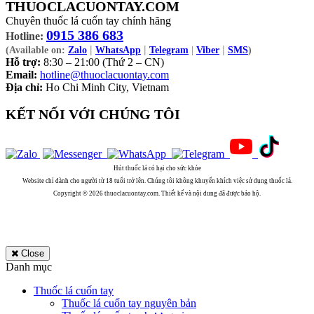
THUOCLACUONTAY.COM
Chuyên thuốc lá cuốn tay chính hãng
0915 386 683
Hotline:
|
|
|
(Available on:
Zalo
WhatsApp
Telegram
|
Viber
SMS
)
Hỗ trợ:
8:30 – 21:00 (Thứ 2 – CN)
Email:
hotline@thuoclacuontay.com
Địa chỉ:
Ho Chi Minh City, Vietnam
KẾT NỐI VỚI CHÚNG TÔI
Hút thuốc lá có hại cho sức khỏe
Website chỉ dành cho người từ 18 tuổi trở lên. Chúng tôi không khuyến khích việc sử dụng thuốc lá.
Copyright © 2026 thuoclacuontay.com. Thiết kế và nội dung đã được bảo hộ.
Close
Danh mục
Thuốc lá cuốn tay
Thuốc lá cuốn tay nguyên bản