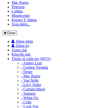
Mac Baren
Peterson
Cohiba
Montecristo
Romeo Y Julieta
Xem thêm...
Close
Đăng nhập
Đăng ký
Trang chủ
Khuyến mãi
Thuốc lá cuốn tay (RYO)
› Amber Leaf
› Golden Virginia
› Drum
› Mac Baren
› Van Nelle
› Lucy Strike
› Captain Black
› Samson
› White Ox
› Colts
› Look Out