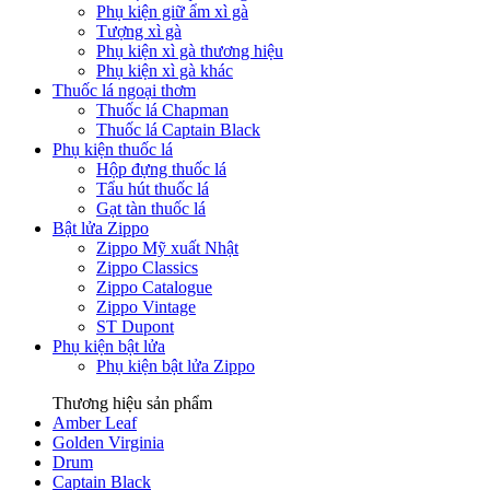
Phụ kiện giữ ẩm xì gà
Tượng xì gà
Phụ kiện xì gà thương hiệu
Phụ kiện xì gà khác
Thuốc lá ngoại thơm
Thuốc lá Chapman
Thuốc lá Captain Black
Phụ kiện thuốc lá
Hộp đựng thuốc lá
Tẩu hút thuốc lá
Gạt tàn thuốc lá
Bật lửa Zippo
Zippo Mỹ xuất Nhật
Zippo Classics
Zippo Catalogue
Zippo Vintage
ST Dupont
Phụ kiện bật lửa
Phụ kiện bật lửa Zippo
Thương hiệu sản phẩm
Amber Leaf
Golden Virginia
Drum
Captain Black