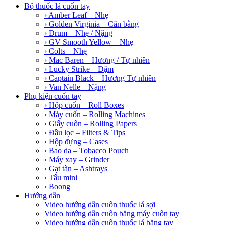
Bộ thuốc lá cuốn tay
› Amber Leaf – Nhẹ
› Golden Virginia – Cân bằng
› Drum – Nhẹ / Nặng
› GV Smooth Yellow – Nhẹ
› Colts – Nhẹ
› Mac Baren – Hương / Tự nhiên
› Lucky Strike – Đậm
› Captain Black – Hương Tự nhiên
› Van Nelle – Nặng
Phụ kiện cuốn tay
› Hộp cuốn – Roll Boxes
› Máy cuốn – Rolling Machines
› Giấy cuốn – Rolling Papers
› Đầu lọc – Filters & Tips
› Hộp đựng – Cases
› Bao da – Tobacco Pouch
› Máy xay – Grinder
› Gạt tàn – Ashtrays
› Tẩu mini
› Boong
Hướng dẫn
Video hướng dẫn cuốn thuốc lá sợi
Video hướng dẫn cuốn bằng máy cuốn tay
Video hướng dẫn cuốn thuốc lá bằng tay