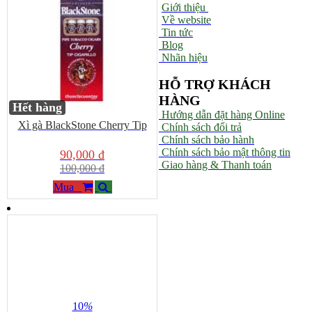
Giới thiệu
Về website
Tin tức
Blog
Nhãn hiệu
HỖ TRỢ KHÁCH
HÀNG
Hết hàng
Hướng dẫn đặt hàng Online
Xì gà BlackStone Cherry Tip
Chính sách đổi trả
Chính sách bảo hành
Chính sách bảo mật thông tin
90,000 đ
Giao hàng & Thanh toán
100,000 đ
Mua
10
%