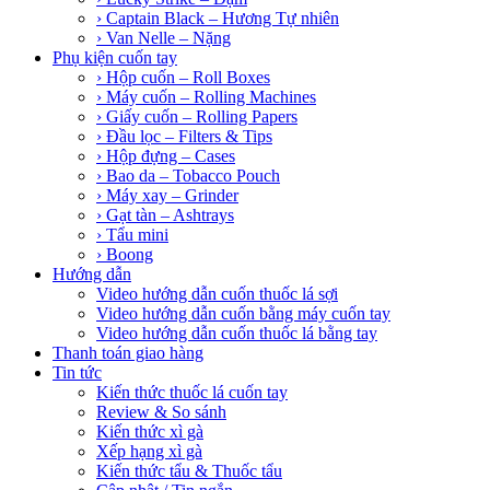
› Captain Black – Hương Tự nhiên
› Van Nelle – Nặng
Phụ kiện cuốn tay
› Hộp cuốn – Roll Boxes
› Máy cuốn – Rolling Machines
› Giấy cuốn – Rolling Papers
› Đầu lọc – Filters & Tips
› Hộp đựng – Cases
› Bao da – Tobacco Pouch
› Máy xay – Grinder
› Gạt tàn – Ashtrays
› Tẩu mini
› Boong
Hướng dẫn
Video hướng dẫn cuốn thuốc lá sợi
Video hướng dẫn cuốn bằng máy cuốn tay
Video hướng dẫn cuốn thuốc lá bằng tay
Thanh toán giao hàng
Tin tức
Kiến thức thuốc lá cuốn tay
Review & So sánh
Kiến thức xì gà
Xếp hạng xì gà
Kiến thức tẩu & Thuốc tẩu