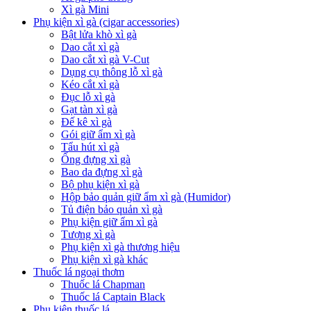
Xì gà Mini
Phụ kiện xì gà (cigar accessories)
Bật lửa khò xì gà
Dao cắt xì gà
Dao cắt xì gà V-Cut
Dụng cụ thông lỗ xì gà
Kéo cắt xì gà
Đục lỗ xì gà
Gạt tàn xì gà
Đế kê xì gà
Gói giữ ẩm xì gà
Tẩu hút xì gà
Ống đựng xì gà
Bao da đựng xì gà
Bộ phụ kiện xì gà
Hộp bảo quản giữ ẩm xì gà (Humidor)
Tủ điện bảo quản xì gà
Phụ kiện giữ ẩm xì gà
Tượng xì gà
Phụ kiện xì gà thương hiệu
Phụ kiện xì gà khác
Thuốc lá ngoại thơm
Thuốc lá Chapman
Thuốc lá Captain Black
Phụ kiện thuốc lá