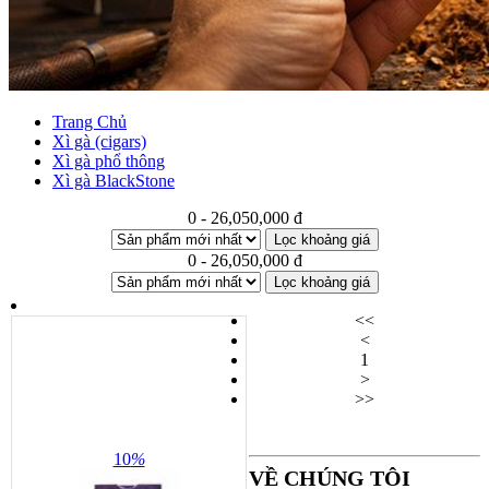
Trang Chủ
Xì gà (cigars)
Xì gà phổ thông
Xì gà BlackStone
0 - 26,050,000 đ
Lọc khoảng giá
0 - 26,050,000 đ
Lọc khoảng giá
<<
<
1
>
>>
10
%
VỀ CHÚNG TÔI