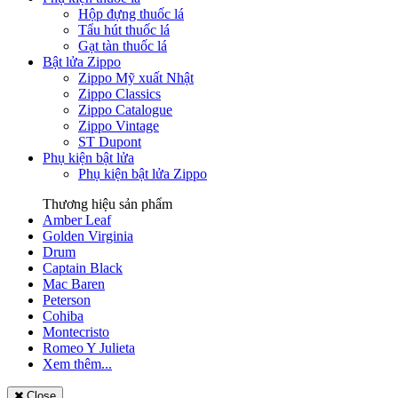
Hộp đựng thuốc lá
Tẩu hút thuốc lá
Gạt tàn thuốc lá
Bật lửa Zippo
Zippo Mỹ xuất Nhật
Zippo Classics
Zippo Catalogue
Zippo Vintage
ST Dupont
Phụ kiện bật lửa
Phụ kiện bật lửa Zippo
Thương hiệu sản phẩm
Amber Leaf
Golden Virginia
Drum
Captain Black
Mac Baren
Peterson
Cohiba
Montecristo
Romeo Y Julieta
Xem thêm...
Close