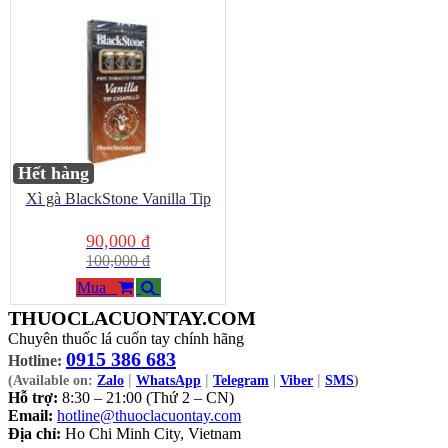
Hết hàng
Xì gà BlackStone Vanilla Tip
90,000 đ
100,000 đ
Mua
THUOCLACUONTAY.COM
Chuyên thuốc lá cuốn tay chính hãng
0915 386 683
Hotline:
|
|
|
(Available on:
Zalo
WhatsApp
Telegram
|
Viber
SMS
)
Hỗ trợ:
8:30 – 21:00 (Thứ 2 – CN)
Email:
hotline@thuoclacuontay.com
Địa chỉ:
Ho Chi Minh City, Vietnam