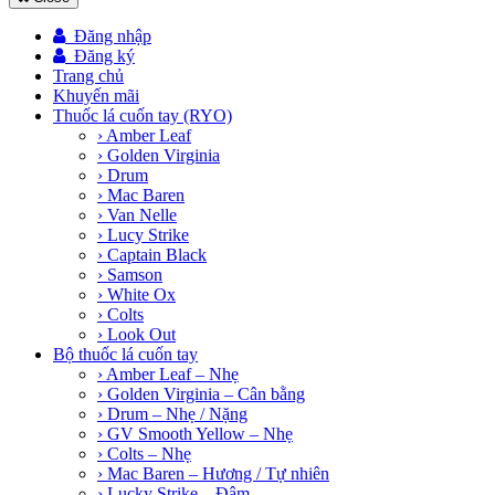
Đăng nhập
Đăng ký
Trang chủ
Khuyến mãi
Thuốc lá cuốn tay (RYO)
› Amber Leaf
› Golden Virginia
› Drum
› Mac Baren
› Van Nelle
› Lucy Strike
› Captain Black
› Samson
› White Ox
› Colts
› Look Out
Bộ thuốc lá cuốn tay
› Amber Leaf – Nhẹ
› Golden Virginia – Cân bằng
› Drum – Nhẹ / Nặng
› GV Smooth Yellow – Nhẹ
› Colts – Nhẹ
› Mac Baren – Hương / Tự nhiên
› Lucky Strike – Đậm