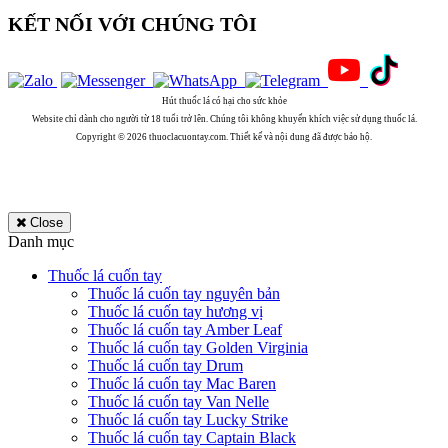
KẾT NỐI VỚI CHÚNG TÔI
Hút thuốc lá có hại cho sức khỏe
Website chỉ dành cho người từ 18 tuổi trở lên. Chúng tôi không khuyến khích việc sử dụng thuốc lá.
Copyright © 2026 thuoclacuontay.com. Thiết kế và nội dung đã được bảo hộ.
Close
Danh mục
Thuốc lá cuốn tay
Thuốc lá cuốn tay nguyên bản
Thuốc lá cuốn tay hương vị
Thuốc lá cuốn tay Amber Leaf
Thuốc lá cuốn tay Golden Virginia
Thuốc lá cuốn tay Drum
Thuốc lá cuốn tay Mac Baren
Thuốc lá cuốn tay Van Nelle
Thuốc lá cuốn tay Lucky Strike
Thuốc lá cuốn tay Captain Black