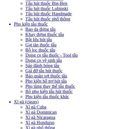
Tẩu hút thuốc Big-Ben
Tẩu hút thuốc Lubinski
Tẩu hút thuốc Handmade
Tẩu hút thuốc phổ thông
Phụ kiện tẩu thuốc
Bao da đựng tẩu
Khay đựng thuốc tẩu
Bật lửa hút tẩu
Gạt tàn thuốc tẩu
Bộ lọc thuốc tẩu
Dụng cụ tẩu thuốc - Tool tẩu
Dụng cụ vệ sinh tẩu
Sáp đánh bóng tẩu
Giá đỡ tẩu hút thuốc
Bảo quản sợi thuốc tẩu
Phụ kiện hỗ trợ hút tẩu
Phụ tùng thay thế tẩu thuốc
Bộ phụ kiện tẩu hút thuốc
Phụ kiện tẩu thuốc khác
Xì gà (cigars)
Xì gà Cuba
Xì gà Dominican
Xì gà Nicaragua
Xì gà Honduras
Xì gà phổ thông