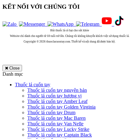
KẾT NỐI VỚI CHÚNG TÔI
Hút thuốc lá có hại cho sức khỏe
Website chỉ dành cho người từ 18 tuổi trở lên. Chúng tôi không khuyến khích việc sử dụng thuốc lá.
Copyright © 2026 thuoclacuontay.com. Thiết kế và nội dung đã được bảo hộ.
Close
Danh mục
Thuốc lá cuốn tay
Thuốc lá cuốn tay nguyên bản
Thuốc lá cuốn tay hương vị
Thuốc lá cuốn tay Amber Leaf
Thuốc lá cuốn tay Golden Virginia
Thuốc lá cuốn tay Drum
Thuốc lá cuốn tay Mac Baren
Thuốc lá cuốn tay Van Nelle
Thuốc lá cuốn tay Lucky Strike
Thuốc lá cuốn tay Captain Black