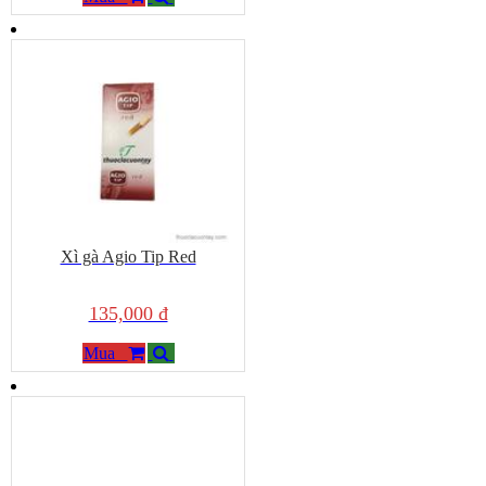
Edward
hoặc xì gà Mini có hương vani, cherry sẽ là lựa chọn tuyệt
vời.
• Người mới bắt đầu:
Nên trải nghiệm các loại xì gà mini có độ
nặng từ nhẹ đến trung bình để hệ tiêu hóa và vị giác làm quen với
khói thuốc một cách thoải mái nhất.
Xì gà Agio Tip Red
135,000 đ
Mua