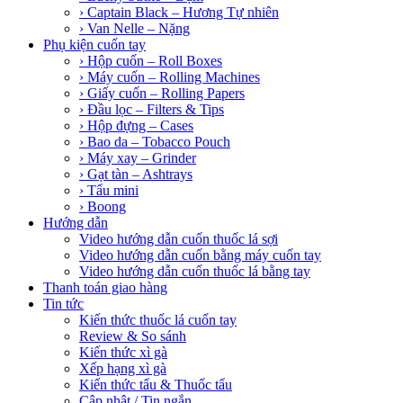
› Captain Black – Hương Tự nhiên
› Van Nelle – Nặng
Phụ kiện cuốn tay
› Hộp cuốn – Roll Boxes
› Máy cuốn – Rolling Machines
› Giấy cuốn – Rolling Papers
› Đầu lọc – Filters & Tips
› Hộp đựng – Cases
› Bao da – Tobacco Pouch
› Máy xay – Grinder
› Gạt tàn – Ashtrays
› Tẩu mini
› Boong
Hướng dẫn
Video hướng dẫn cuốn thuốc lá sợi
Video hướng dẫn cuốn bằng máy cuốn tay
Video hướng dẫn cuốn thuốc lá bằng tay
Thanh toán giao hàng
Tin tức
Kiến thức thuốc lá cuốn tay
Review & So sánh
Kiến thức xì gà
Xếp hạng xì gà
Kiến thức tẩu & Thuốc tẩu
Cập nhật / Tin ngắn