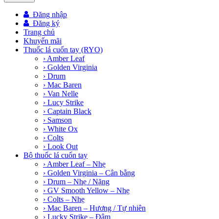
Đăng nhập
Đăng ký
Trang chủ
Khuyến mãi
Thuốc lá cuốn tay (RYO)
› Amber Leaf
› Golden Virginia
› Drum
› Mac Baren
› Van Nelle
› Lucy Strike
› Captain Black
› Samson
› White Ox
› Colts
› Look Out
Bộ thuốc lá cuốn tay
› Amber Leaf – Nhẹ
› Golden Virginia – Cân bằng
› Drum – Nhẹ / Nặng
› GV Smooth Yellow – Nhẹ
› Colts – Nhẹ
› Mac Baren – Hương / Tự nhiên
› Lucky Strike – Đậm