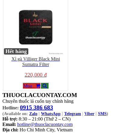
Hết hàng
Xì gà Villiger Black Mini
Sumatra Filter
220,000 đ
Mua
THUOCLACUONTAY.COM
Chuyên thuốc lá cuốn tay chính hãng
0915 386 683
Hotline:
|
|
|
(Available on:
Zalo
WhatsApp
Telegram
|
Viber
SMS
)
Hỗ trợ:
8:30 – 21:00 (Thứ 2 – CN)
Email:
hotline@thuoclacuontay.com
Địa chỉ:
Ho Chi Minh City, Vietnam