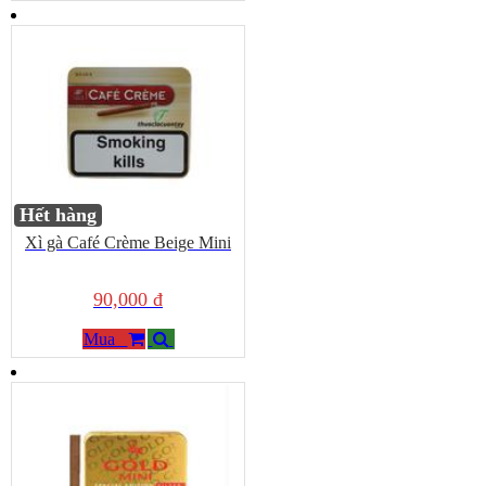
Hết hàng
Xì gà Café Crème Beige Mini
90,000 đ
Mua