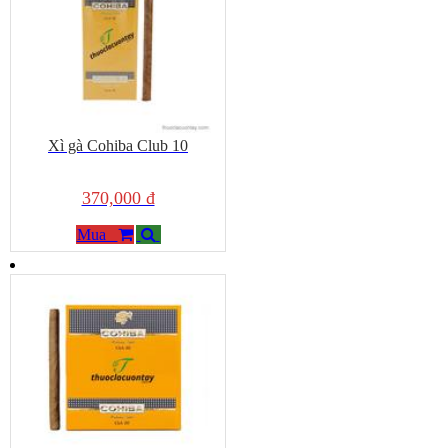
Các thương hiệu xì gà Mini chính hãng kinh điển
Chúng tôi tự hào cung cấp đầy đủ các dòng xì gà mini (Cigarillos)
từ những vùng đất danh tiếng nhất thế giới:
• Xì gà Cuba Mini:
Những kiệt tác từ
Cohiba Mini/Club
,
Montecristo
,
Romeo y Julieta
hay
Partagas Mini
. Đây là lựa
chọn số 1 cho những ai tìm kiếm hương vị đất và gỗ nguyên bản
Xì gà Cohiba Club 10
của đảo quốc tự do.
• Xì gà Mini Châu Âu:
Các thương hiệu danh tiếng như
Villiger
(Thụy Sĩ)
, Davidoff Mini mang lại sự tinh tế, mượt mà và đẳng cấp
370,000 đ
quốc tế.
• Xì gà Mini có hương vị:
Các dòng xì gà sữa, vani, cafe hay trái
Mua
cây nhẹ nhàng, tạo cảm giác thư thái và hương thơm dễ chịu cho
người xung quanh.