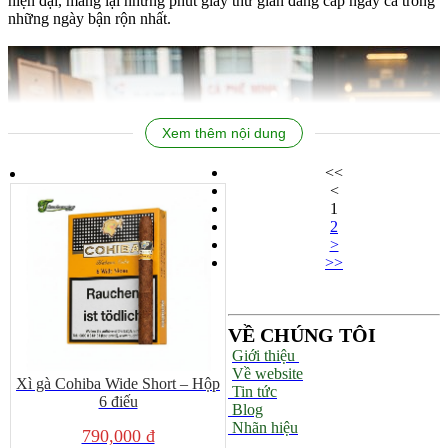
hiện đại, mang lại những phút giây thư giãn đẳng cấp ngay cả trong
những ngày bận rộn nhất.
Xem thêm nội dung
<<
<
1
2
>
>>
VỀ CHÚNG TÔI
Giới thiệu
Về website
Xì gà Cohiba Wide Short – Hộp
Tin tức
6 điếu
Blog
Nhãn hiệu
790,000 đ