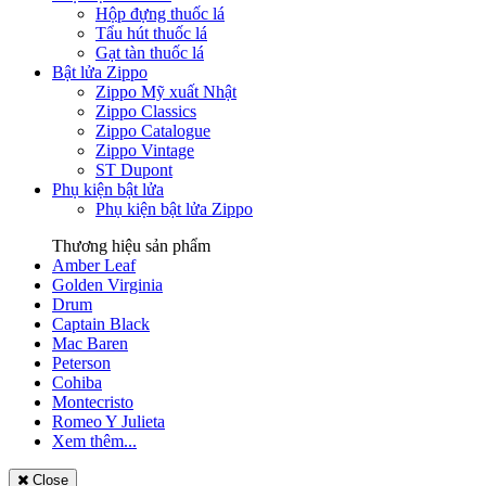
Hộp đựng thuốc lá
Tẩu hút thuốc lá
Gạt tàn thuốc lá
Bật lửa Zippo
Zippo Mỹ xuất Nhật
Zippo Classics
Zippo Catalogue
Zippo Vintage
ST Dupont
Phụ kiện bật lửa
Phụ kiện bật lửa Zippo
Thương hiệu sản phẩm
Amber Leaf
Golden Virginia
Drum
Captain Black
Mac Baren
Peterson
Cohiba
Montecristo
Romeo Y Julieta
Xem thêm...
Close