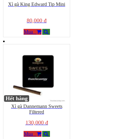
Xì gà King Edward Tip Mini
80,000 đ
Mua
Hết hàng
Xì gà Dannemann Sweets
Filtered
130,000 đ
Mua