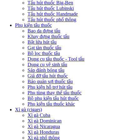
Tẩu hút thuốc Big-Ben
Tẩu hút thuốc Lubinski
Tẩu hút thuốc Handmade
Tẩu hút thuốc phổ thông
Phụ kiện tẩu thuốc
Bao da đựng tẩu
Khay đựng thuốc tẩu
Bật lửa hút tẩu
Gạt tàn thuốc tẩu
Bộ lọc thuốc tẩu
Dụng cụ tẩu thuốc - Tool tẩu
Dụng cụ vệ sinh tẩu
Sáp đánh bóng tẩu
Giá đỡ tẩu hút thuốc
Bảo quản sợi thuốc tẩu
Phụ kiện hỗ trợ hút tẩu
Phụ tùng thay thế tẩu thuốc
Bộ phụ kiện tẩu hút thuốc
Phụ kiện tẩu thuốc khác
Xì gà (cigars)
Xì gà Cuba
Xì gà Dominican
Xì gà Nicaragua
Xì gà Honduras
Xì gà phổ thông