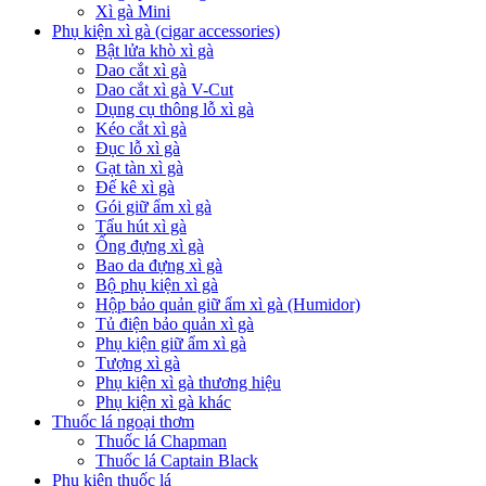
Xì gà Mini
Phụ kiện xì gà (cigar accessories)
Bật lửa khò xì gà
Dao cắt xì gà
Dao cắt xì gà V-Cut
Dụng cụ thông lỗ xì gà
Kéo cắt xì gà
Đục lỗ xì gà
Gạt tàn xì gà
Đế kê xì gà
Gói giữ ẩm xì gà
Tẩu hút xì gà
Ống đựng xì gà
Bao da đựng xì gà
Bộ phụ kiện xì gà
Hộp bảo quản giữ ẩm xì gà (Humidor)
Tủ điện bảo quản xì gà
Phụ kiện giữ ẩm xì gà
Tượng xì gà
Phụ kiện xì gà thương hiệu
Phụ kiện xì gà khác
Thuốc lá ngoại thơm
Thuốc lá Chapman
Thuốc lá Captain Black
Phụ kiện thuốc lá