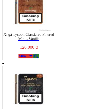
Xì gà Tycoon Classic 20 Filtered
Mini - Vanilla
120,000 đ
Mua