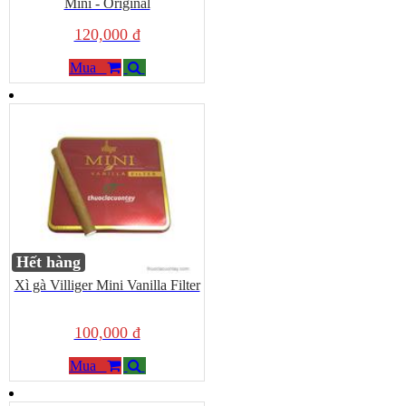
Mini - Original
120,000 đ
Mua
Hết hàng
Xì gà Villiger Mini Vanilla Filter
100,000 đ
Mua