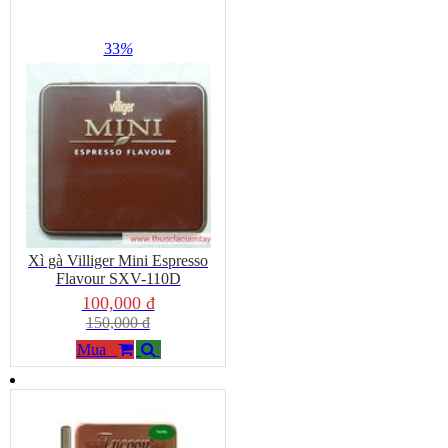
33
%
Khơi gợi cảm hứng với những nốt hương ngọt ngào, mang lại sự thư thái tuyệt đối cho
người thưởng thức và những người xung quanh.
→
Khám phá ngay danh sách xì gà Mini bán chạy nhất tại shop.
Chúng tôi cam kết hàng chuẩn chính hãng, giá cạnh tranh và hỗ
trợ giao hàng nhanh toàn quốc. Nếu bạn muốn trải nghiệm sâu hơn
với những điếu xì gà thủ công, hãy tham khảo thêm danh mục
Xì
gà Cuba
hoặc
Xì gà
Nicaragua
tại hệ thống của chúng tôi!
Xì gà Villiger Mini Espresso
Flavour SXV-110D
100,000 đ
150,000 đ
Mua