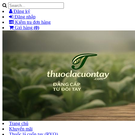
Đăng ký
Đăng nhập
Kiểm tra đơn hàng
Giỏ hàng
(0)
Trang chủ
Khuyến mãi
Thuốc lá cuốn tay (RYO)