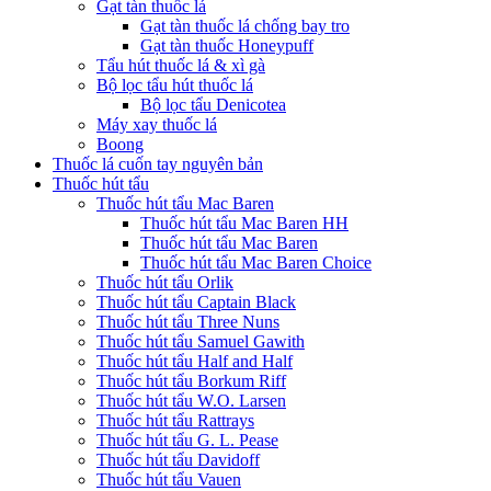
Gạt tàn thuốc lá
Gạt tàn thuốc lá chống bay tro
Gạt tàn thuốc Honeypuff
Tẩu hút thuốc lá & xì gà
Bộ lọc tẩu hút thuốc lá
Bộ lọc tẩu Denicotea
Máy xay thuốc lá
Boong
Thuốc lá cuốn tay nguyên bản
Thuốc hút tẩu
Thuốc hút tẩu Mac Baren
Thuốc hút tẩu Mac Baren HH
Thuốc hút tẩu Mac Baren
Thuốc hút tẩu Mac Baren Choice
Thuốc hút tẩu Orlik
Thuốc hút tẩu Captain Black
Thuốc hút tẩu Three Nuns
Thuốc hút tẩu Samuel Gawith
Thuốc hút tẩu Half and Half
Thuốc hút tẩu Borkum Riff
Thuốc hút tẩu W.O. Larsen
Thuốc hút tẩu Rattrays
Thuốc hút tẩu G. L. Pease
Thuốc hút tẩu Davidoff
Thuốc hút tẩu Vauen