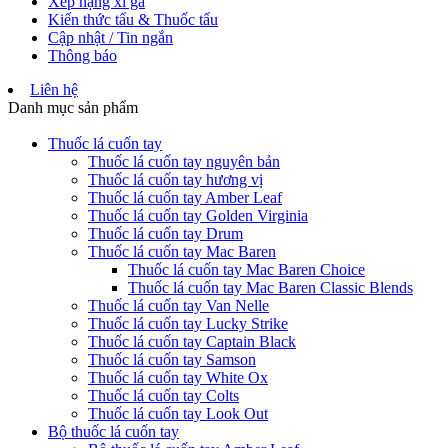
Xếp hạng xì gà
Kiến thức tẩu & Thuốc tẩu
Cập nhật / Tin ngắn
Thông báo
Liên hệ
Danh mục sản phẩm
Thuốc lá cuốn tay
Thuốc lá cuốn tay nguyên bản
Thuốc lá cuốn tay hương vị
Thuốc lá cuốn tay Amber Leaf
Thuốc lá cuốn tay Golden Virginia
Thuốc lá cuốn tay Drum
Thuốc lá cuốn tay Mac Baren
Thuốc lá cuốn tay Mac Baren Choice
Thuốc lá cuốn tay Mac Baren Classic Blends
Thuốc lá cuốn tay Van Nelle
Thuốc lá cuốn tay Lucky Strike
Thuốc lá cuốn tay Captain Black
Thuốc lá cuốn tay Samson
Thuốc lá cuốn tay White Ox
Thuốc lá cuốn tay Colts
Thuốc lá cuốn tay Look Out
Bộ thuốc lá cuốn tay