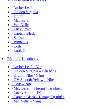
› Amber Leaf
› Golden Virginia
› Drum
› Mac Baren
› Van Nelle
› Lucy Strike
› Captain Black
› Samson
› White Ox
› Colts
› Look Out
Bộ thuốc lá cuốn tay
› Amber Leaf – Nhẹ
› Golden Virginia – Cân bằng
› Drum – Nhẹ / Nặng
› GV Smooth Yellow – Nhẹ
› Colts – Nhẹ
› Mac Baren – Hương / Tự nhiên
› Lucky Strike – Đậm
› Captain Black – Hương Tự nhiên
› Van Nelle – Nặng