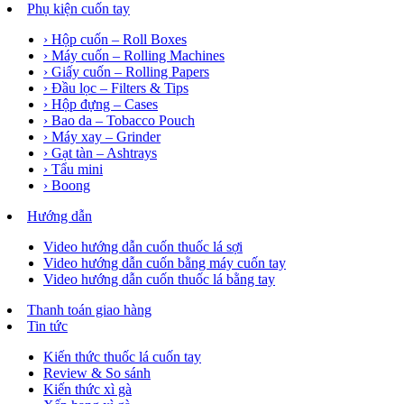
Phụ kiện cuốn tay
› Hộp cuốn – Roll Boxes
› Máy cuốn – Rolling Machines
› Giấy cuốn – Rolling Papers
› Đầu lọc – Filters & Tips
› Hộp đựng – Cases
› Bao da – Tobacco Pouch
› Máy xay – Grinder
› Gạt tàn – Ashtrays
› Tẩu mini
› Boong
Hướng dẫn
Video hướng dẫn cuốn thuốc lá sợi
Video hướng dẫn cuốn bằng máy cuốn tay
Video hướng dẫn cuốn thuốc lá bằng tay
Thanh toán giao hàng
Tin tức
Kiến thức thuốc lá cuốn tay
Review & So sánh
Kiến thức xì gà