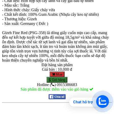
- Chất liệu: Hỗn hợp sợi cây lanh và cây gai dầu tự nhiên
- Màu sắc: Trắng
- Hình thức cháy: Giấy cháy vừa
- Chất kết dính: 100% Gum Arabic (Nhựa cây keo tự nhiên)
- Thương hiệu: Gizeh
- Sản xuất: Germany ( Đức )
Gizeh Fine Red (PSG-358) là dòng giấy cuốn mịn cao cấp, mang
đến sự kết hợp tuyệt vời giữa độ mỏng 18,5g/m² và khả năng cháy
ổn định. Được chế tác từ sợi lanh và gai dầu tự nhiên, sản phẩm
đảm bảo làn khói sạch, ít tàn tro và hoàn toàn không ám mùi giấy,
giúp tôn vinh trọn vẹn hương vị tinh túy của sợi thuốc lá. Với dải
keo nhựa cây tự nhiên 100%, mỗi điếu thuốc bạn cuốn sẽ đạt độ
hoàn thiện chuyên nghiệp và bền bỉ nhất.
Đặt hàng sản phẩm
Giá bán : 10,000 đ
Mua
Giỏ hàng
Hotline (
) 0915386683
Sản phẩm đã được thêm vào vào giỏ hàng
Chat hỗ trợ