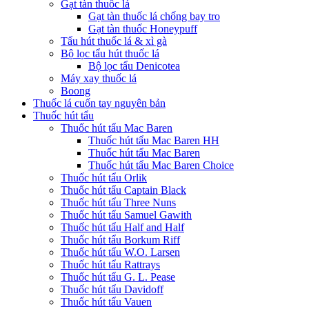
Gạt tàn thuốc lá
Gạt tàn thuốc lá chống bay tro
Gạt tàn thuốc Honeypuff
Tẩu hút thuốc lá & xì gà
Bộ lọc tẩu hút thuốc lá
Bộ lọc tẩu Denicotea
Máy xay thuốc lá
Boong
Thuốc lá cuốn tay nguyên bản
Thuốc hút tẩu
Thuốc hút tẩu Mac Baren
Thuốc hút tẩu Mac Baren HH
Thuốc hút tẩu Mac Baren
Thuốc hút tẩu Mac Baren Choice
Thuốc hút tẩu Orlik
Thuốc hút tẩu Captain Black
Thuốc hút tẩu Three Nuns
Thuốc hút tẩu Samuel Gawith
Thuốc hút tẩu Half and Half
Thuốc hút tẩu Borkum Riff
Thuốc hút tẩu W.O. Larsen
Thuốc hút tẩu Rattrays
Thuốc hút tẩu G. L. Pease
Thuốc hút tẩu Davidoff
Thuốc hút tẩu Vauen