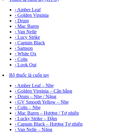
› Amber Leaf
› Golden Virginia
› Drum
› Mac Baren
› Van Nelle
› Lucy Strike
› Captain Black
› Samson
› White Ox
› Colts
› Look Out
Bộ thuốc lá cuốn tay
› Amber Leaf – Nhẹ
› Golden Virginia – Cân bằng
› Drum – Nhẹ / Nặng
› GV Smooth Yellow – Nhẹ
› Colts – Nhẹ
› Mac Baren – Hương / Tự nhiên
› Lucky Strike – Đậm
› Captain Black – Hương Tự nhiên
› Van Nelle – Nặng