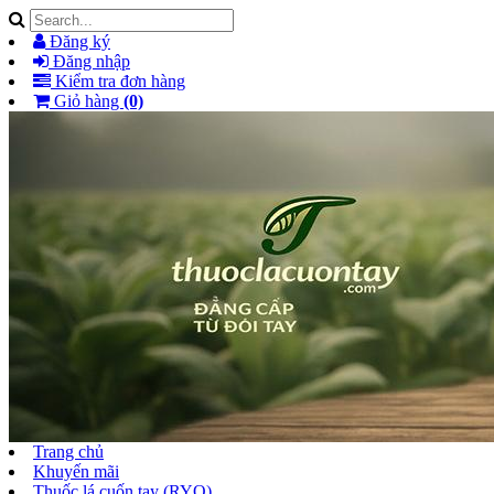
Đăng ký
Đăng nhập
Kiểm tra đơn hàng
Giỏ hàng
(0)
Trang chủ
Khuyến mãi
Thuốc lá cuốn tay (RYO)