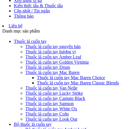
Xếp hạng xì gà
Kiến thức tẩu & Thuốc tẩu
Cập nhật / Tin ngắn
Thông báo
Liên hệ
Danh mục sản phẩm
Thuốc lá cuốn tay
Thuốc lá cuốn tay nguyên bản
Thuốc lá cuốn tay hương vị
Thuốc lá cuốn tay Amber Leaf
Thuốc lá cuốn tay Golden Virginia
Thuốc lá cuốn tay Drum
Thuốc lá cuốn tay Mac Baren
Thuốc lá cuốn tay Mac Baren Choice
Thuốc lá cuốn tay Mac Baren Classic Blends
Thuốc lá cuốn tay Van Nelle
Thuốc lá cuốn tay Lucky Strike
Thuốc lá cuốn tay Captain Black
Thuốc lá cuốn tay Samson
Thuốc lá cuốn tay White Ox
Thuốc lá cuốn tay Colts
Thuốc lá cuốn tay Look Out
Bộ thuốc lá cuốn tay