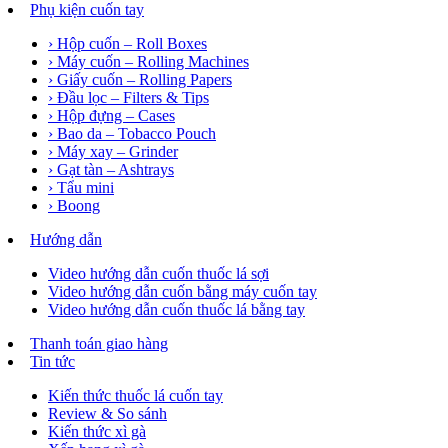
Phụ kiện cuốn tay
› Hộp cuốn – Roll Boxes
› Máy cuốn – Rolling Machines
› Giấy cuốn – Rolling Papers
› Đầu lọc – Filters & Tips
› Hộp đựng – Cases
› Bao da – Tobacco Pouch
› Máy xay – Grinder
› Gạt tàn – Ashtrays
› Tẩu mini
› Boong
Hướng dẫn
Video hướng dẫn cuốn thuốc lá sợi
Video hướng dẫn cuốn bằng máy cuốn tay
Video hướng dẫn cuốn thuốc lá bằng tay
Thanh toán giao hàng
Tin tức
Kiến thức thuốc lá cuốn tay
Review & So sánh
Kiến thức xì gà