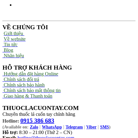
VỀ CHÚNG TÔI
Giới thiệu
Về website
Tin tức
Blog
Nhãn hiệu
HỖ TRỢ KHÁCH HÀNG
Hướng dẫn đặt hàng Online
Chính sách đổi trả
Chính sách bảo hành
Chính sách bảo mật thông tin
Giao hàng & Thanh toán
THUOCLACUONTAY.COM
Chuyên thuốc lá cuốn tay chính hãng
0915 386 683
Hotline:
|
|
|
(Available on:
Zalo
WhatsApp
Telegram
|
Viber
SMS
)
Hỗ trợ:
8:30 – 21:00 (Thứ 2 – CN)
Email:
hotline@thuoclacuontay.com