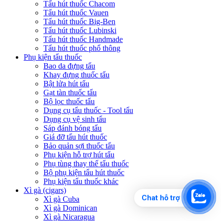
Tẩu hút thuốc Chacom
Tẩu hút thuốc Vauen
Tẩu hút thuốc Big-Ben
Tẩu hút thuốc Lubinski
Tẩu hút thuốc Handmade
Tẩu hút thuốc phổ thông
Phụ kiện tẩu thuốc
Bao da đựng tẩu
Khay đựng thuốc tẩu
Bật lửa hút tẩu
Gạt tàn thuốc tẩu
Bộ lọc thuốc tẩu
Dụng cụ tẩu thuốc - Tool tẩu
Dụng cụ vệ sinh tẩu
Sáp đánh bóng tẩu
Giá đỡ tẩu hút thuốc
Bảo quản sợi thuốc tẩu
Phụ kiện hỗ trợ hút tẩu
Phụ tùng thay thế tẩu thuốc
Bộ phụ kiện tẩu hút thuốc
Phụ kiện tẩu thuốc khác
Xì gà (cigars)
Chat hỗ trợ
Xì gà Cuba
Xì gà Dominican
Xì gà Nicaragua