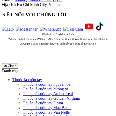
Địa chỉ:
Ho Chi Minh City, Vietnam
KẾT NỐI VỚI CHÚNG TÔI
Hút thuốc lá có hại cho sức khỏe
Website chỉ dành cho người từ 18 tuổi trở lên. Chúng tôi không khuyến khích việc sử dụng thuốc lá.
Copyright © 2026 thuoclacuontay.com. Thiết kế và nội dung đã được bảo hộ.
Close
Danh mục
Thuốc lá cuốn tay
Thuốc lá cuốn tay nguyên bản
Thuốc lá cuốn tay hương vị
Thuốc lá cuốn tay Amber Leaf
Thuốc lá cuốn tay Golden Virginia
Thuốc lá cuốn tay Drum
Thuốc lá cuốn tay Mac Baren
Thuốc lá cuốn tay Van Nelle