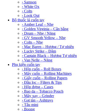
› Samson
› White Ox
› Colts
› Look Out
Bộ thuốc lá cuốn tay
› Amber Leaf – Nhẹ
› Golden Virginia – Cân bằng
› Drum – Nhẹ / Nặng
› GV Smooth Yellow – Nhẹ
› Colts – Nhẹ
› Mac Baren – Hương / Tự nhiên
› Lucky Strike – Đậm
› Captain Black – Hương Tự nhiên
› Van Nelle – Nặng
Phụ kiện cuốn tay
› Hộp cuốn – Roll Boxes
› Máy cuốn – Rolling Machines
› Giấy cuốn – Rolling Papers
› Đầu lọc – Filters & Tips
› Hộp đựng – Cases
› Bao da – Tobacco Pouch
› Máy xay – Grinder
› Gạt tàn – Ashtrays
› Tẩu mini
› Boong