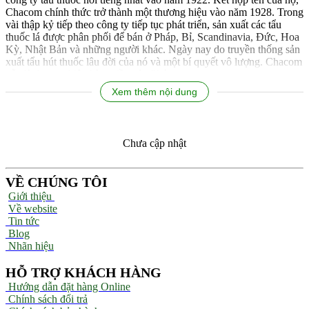
Chacom chính thức trở thành một thương hiệu vào năm 1928. Trong
vài thập kỷ tiếp theo công ty tiếp tục phát triển, sản xuất các tẩu
thuốc lá được phân phối để bán ở Pháp, Bỉ, Scandinavia, Đức, Hoa
Kỳ, Nhật Bản và những người khác. Ngày nay do truyền thống sản
xuất tẩu hút thuốc lâu đời của nó và một bí quyết vô lượng. Chacom
vẫn là thương hiệu hàng đầu của Pháp.
Xem thêm nội dung
Chưa cập nhật
VỀ CHÚNG TÔI
Giới thiệu
Về website
Tin tức
Blog
Nhãn hiệu
HỖ TRỢ KHÁCH HÀNG
Hướng dẫn đặt hàng Online
Chính sách đổi trả