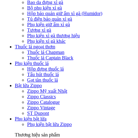
Bao da đựng xì gà
Bộ phụ kiện xì gà
Hộp bảo quản giữ ẩm xì gà (Humidor)
Tủ điện bảo quản xì gà
Phụ kiện giữ ẩm xì gà
Tượng xì gà
Phụ kiện xì gà thương hiệu
Phụ kiện xì gà khác
Thuốc lá ngoại thơm
Thuốc lá Chapman
Thuốc lá Captain Black
Phụ kiện thuốc lá
Hộp đựng thuốc lá
Tẩu hút thuốc lá
Gạt tàn thuốc lá
Bật lửa Zippo
Zippo Mỹ xuất Nhật
Zippo Classics
Zippo Catalogue
Zippo Vintage
ST Dupont
Phụ kiện bật lửa
Phụ kiện bật lửa Zippo
Thương hiệu sản phẩm