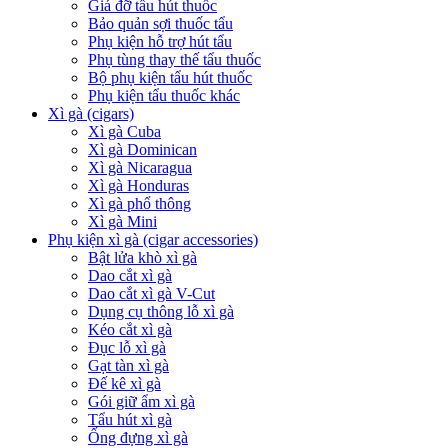
Giá đỡ tẩu hút thuốc
Bảo quản sợi thuốc tẩu
Phụ kiện hỗ trợ hút tẩu
Phụ tùng thay thế tẩu thuốc
Bộ phụ kiện tẩu hút thuốc
Phụ kiện tẩu thuốc khác
Xì gà (cigars)
Xì gà Cuba
Xì gà Dominican
Xì gà Nicaragua
Xì gà Honduras
Xì gà phổ thông
Xì gà Mini
Phụ kiện xì gà (cigar accessories)
Bật lửa khò xì gà
Dao cắt xì gà
Dao cắt xì gà V-Cut
Dụng cụ thông lỗ xì gà
Kéo cắt xì gà
Đục lỗ xì gà
Gạt tàn xì gà
Đế kê xì gà
Gói giữ ẩm xì gà
Tẩu hút xì gà
Ống đựng xì gà