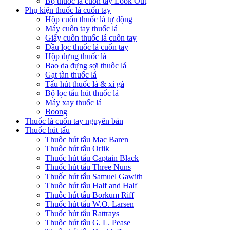
Bộ thuốc lá cuốn tay Look Out
Phụ kiện thuốc lá cuốn tay
Hộp cuốn thuốc lá tự động
Máy cuốn tay thuốc lá
Giấy cuốn thuốc lá cuốn tay
Đầu lọc thuốc lá cuốn tay
Hộp đựng thuốc lá
Bao da đựng sợi thuốc lá
Gạt tàn thuốc lá
Tẩu hút thuốc lá & xì gà
Bộ lọc tẩu hút thuốc lá
Máy xay thuốc lá
Boong
Thuốc lá cuốn tay nguyên bản
Thuốc hút tẩu
Thuốc hút tẩu Mac Baren
Thuốc hút tẩu Orlik
Thuốc hút tẩu Captain Black
Thuốc hút tẩu Three Nuns
Thuốc hút tẩu Samuel Gawith
Thuốc hút tẩu Half and Half
Thuốc hút tẩu Borkum Riff
Thuốc hút tẩu W.O. Larsen
Thuốc hút tẩu Rattrays
Thuốc hút tẩu G. L. Pease