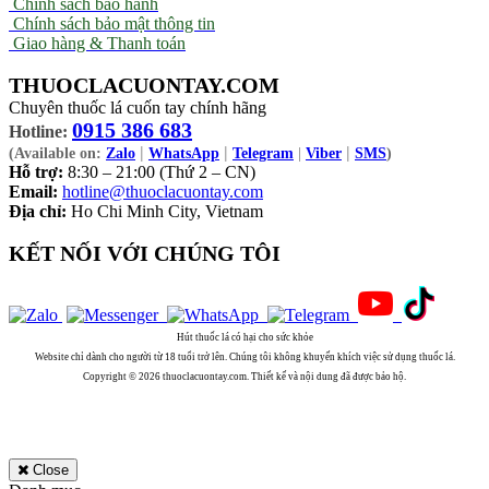
Chính sách bảo hành
Chính sách bảo mật thông tin
Giao hàng & Thanh toán
THUOCLACUONTAY.COM
Chuyên thuốc lá cuốn tay chính hãng
0915 386 683
Hotline:
|
|
|
(Available on:
Zalo
WhatsApp
Telegram
|
Viber
SMS
)
Hỗ trợ:
8:30 – 21:00 (Thứ 2 – CN)
Email:
hotline@thuoclacuontay.com
Địa chỉ:
Ho Chi Minh City, Vietnam
KẾT NỐI VỚI CHÚNG TÔI
Hút thuốc lá có hại cho sức khỏe
Website chỉ dành cho người từ 18 tuổi trở lên. Chúng tôi không khuyến khích việc sử dụng thuốc lá.
Copyright © 2026 thuoclacuontay.com. Thiết kế và nội dung đã được bảo hộ.
Close