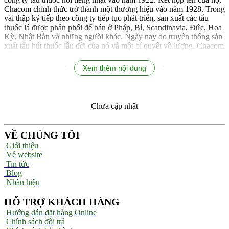
Chacom chính thức trở thành một thương hiệu vào năm 1928. Trong
vài thập kỷ tiếp theo công ty tiếp tục phát triển, sản xuất các tẩu
thuốc lá được phân phối để bán ở Pháp, Bỉ, Scandinavia, Đức, Hoa
Kỳ, Nhật Bản và những người khác. Ngày nay do truyền thống sản
xuất tẩu hút thuốc lâu đời của nó và một bí quyết vô lượng. Chacom
vẫn là thương hiệu hàng đầu của Pháp.
Xem thêm nội dung
Chưa cập nhật
VỀ CHÚNG TÔI
Giới thiệu
Về website
Tin tức
Blog
Nhãn hiệu
HỖ TRỢ KHÁCH HÀNG
Hướng dẫn đặt hàng Online
Chính sách đổi trả