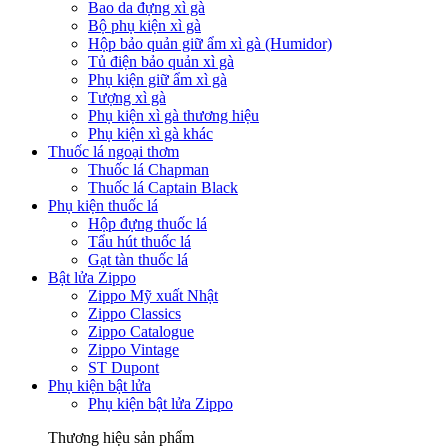
Bao da đựng xì gà
Bộ phụ kiện xì gà
Hộp bảo quản giữ ẩm xì gà (Humidor)
Tủ điện bảo quản xì gà
Phụ kiện giữ ẩm xì gà
Tượng xì gà
Phụ kiện xì gà thương hiệu
Phụ kiện xì gà khác
Thuốc lá ngoại thơm
Thuốc lá Chapman
Thuốc lá Captain Black
Phụ kiện thuốc lá
Hộp đựng thuốc lá
Tẩu hút thuốc lá
Gạt tàn thuốc lá
Bật lửa Zippo
Zippo Mỹ xuất Nhật
Zippo Classics
Zippo Catalogue
Zippo Vintage
ST Dupont
Phụ kiện bật lửa
Phụ kiện bật lửa Zippo
Thương hiệu sản phẩm