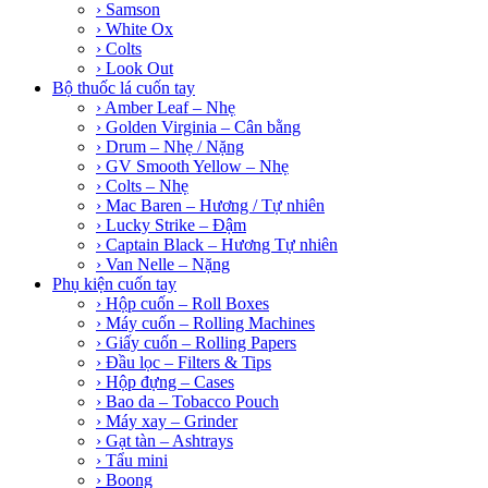
› Samson
› White Ox
› Colts
› Look Out
Bộ thuốc lá cuốn tay
› Amber Leaf – Nhẹ
› Golden Virginia – Cân bằng
› Drum – Nhẹ / Nặng
› GV Smooth Yellow – Nhẹ
› Colts – Nhẹ
› Mac Baren – Hương / Tự nhiên
› Lucky Strike – Đậm
› Captain Black – Hương Tự nhiên
› Van Nelle – Nặng
Phụ kiện cuốn tay
› Hộp cuốn – Roll Boxes
› Máy cuốn – Rolling Machines
› Giấy cuốn – Rolling Papers
› Đầu lọc – Filters & Tips
› Hộp đựng – Cases
› Bao da – Tobacco Pouch
› Máy xay – Grinder
› Gạt tàn – Ashtrays
› Tẩu mini
› Boong