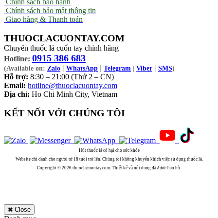
Chính sách bảo hành
Chính sách bảo mật thông tin
Giao hàng & Thanh toán
THUOCLACUONTAY.COM
Chuyên thuốc lá cuốn tay chính hãng
0915 386 683
Hotline:
|
|
|
(Available on:
Zalo
WhatsApp
Telegram
|
Viber
SMS
)
Hỗ trợ:
8:30 – 21:00 (Thứ 2 – CN)
Email:
hotline@thuoclacuontay.com
Địa chỉ:
Ho Chi Minh City, Vietnam
KẾT NỐI VỚI CHÚNG TÔI
Hút thuốc lá có hại cho sức khỏe
Website chỉ dành cho người từ 18 tuổi trở lên. Chúng tôi không khuyến khích việc sử dụng thuốc lá.
Copyright © 2026 thuoclacuontay.com. Thiết kế và nội dung đã được bảo hộ.
Close