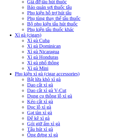
Giá đỡ tẩu hút thuốc
Bảo quản sợi thuốc tẩu
Phụ kiện hỗ trợ hút tẩu
Phụ tùng thay thế tẩu thuốc
Bộ phụ kiện tẩu hút thuốc
Phụ kiện tẩu thuốc khác
Xì gà (cigars)
Xì gà Cuba
Xì gà Dominican
Xì gà Nicaragua
Xì gà Honduras
Xì gà phổ thông
Xì gà Mini
Phụ kiện xì gà (cigar accessories)
Bật lửa khò xì gà
Dao cắt xì gà
Dao cắt xì gà V-Cut
Dụng cụ thông lỗ xì gà
Kéo cắt xì gà
Đục lỗ xì gà
Gạt tàn xì gà
Đế kê xì gà
Gói giữ ẩm xì gà
Tẩu hút xì gà
Ống đựng xì gà