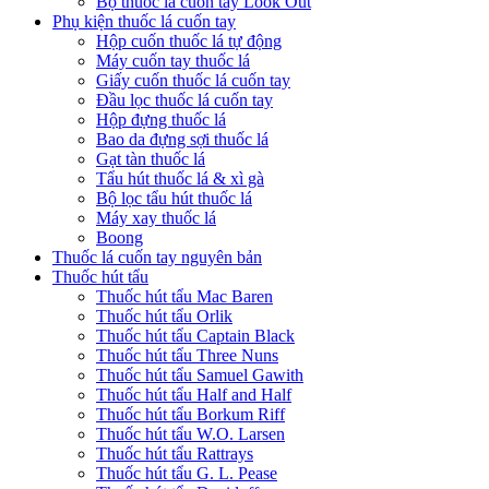
Bộ thuốc lá cuốn tay Look Out
Phụ kiện thuốc lá cuốn tay
Hộp cuốn thuốc lá tự động
Máy cuốn tay thuốc lá
Giấy cuốn thuốc lá cuốn tay
Đầu lọc thuốc lá cuốn tay
Hộp đựng thuốc lá
Bao da đựng sợi thuốc lá
Gạt tàn thuốc lá
Tẩu hút thuốc lá & xì gà
Bộ lọc tẩu hút thuốc lá
Máy xay thuốc lá
Boong
Thuốc lá cuốn tay nguyên bản
Thuốc hút tẩu
Thuốc hút tẩu Mac Baren
Thuốc hút tẩu Orlik
Thuốc hút tẩu Captain Black
Thuốc hút tẩu Three Nuns
Thuốc hút tẩu Samuel Gawith
Thuốc hút tẩu Half and Half
Thuốc hút tẩu Borkum Riff
Thuốc hút tẩu W.O. Larsen
Thuốc hút tẩu Rattrays
Thuốc hút tẩu G. L. Pease