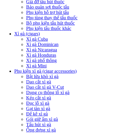
Giá đỡ tẩu hút thuốc
Bảo quản sợi thuốc tẩu
Phụ kiện hỗ trợ hút tẩu
Phụ tùng thay thế tẩu thuốc
Bộ phụ kiện tẩu hút thuốc
Phụ kiện tẩu thuốc khác
Xì gà (cigars)
Xì gà Cuba
Xì gà Dominican
Xì gà Nicaragua
Xì gà Honduras
Xì gà phổ thông
Xì gà Mini
Phụ kiện xì gà (cigar accessories)
Bật lửa khò xì gà
Dao cắt xì gà
Dao cắt xì gà V-Cut
Dụng cụ thông lỗ xì gà
Kéo cắt xì gà
Đục lỗ xì gà
Gạt tàn xì gà
Đế kê xì gà
Gói giữ ẩm xì gà
Tẩu hút xì gà
Ống đựng xì gà