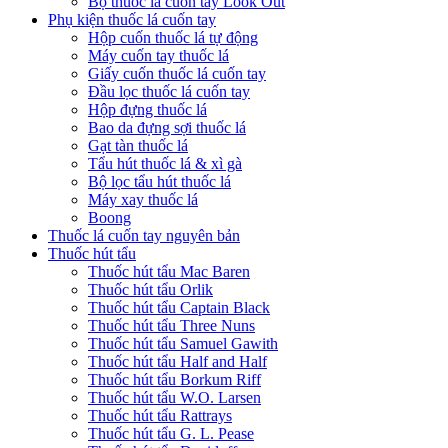
Bộ thuốc lá cuốn tay Look Out
Phụ kiện thuốc lá cuốn tay
Hộp cuốn thuốc lá tự động
Máy cuốn tay thuốc lá
Giấy cuốn thuốc lá cuốn tay
Đầu lọc thuốc lá cuốn tay
Hộp đựng thuốc lá
Bao da đựng sợi thuốc lá
Gạt tàn thuốc lá
Tẩu hút thuốc lá & xì gà
Bộ lọc tẩu hút thuốc lá
Máy xay thuốc lá
Boong
Thuốc lá cuốn tay nguyên bản
Thuốc hút tẩu
Thuốc hút tẩu Mac Baren
Thuốc hút tẩu Orlik
Thuốc hút tẩu Captain Black
Thuốc hút tẩu Three Nuns
Thuốc hút tẩu Samuel Gawith
Thuốc hút tẩu Half and Half
Thuốc hút tẩu Borkum Riff
Thuốc hút tẩu W.O. Larsen
Thuốc hút tẩu Rattrays
Thuốc hút tẩu G. L. Pease