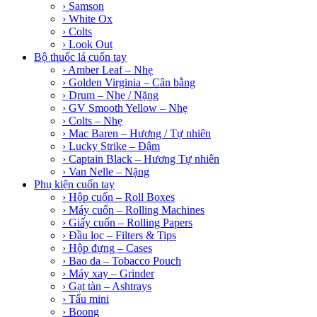
› Samson
› White Ox
› Colts
› Look Out
Bộ thuốc lá cuốn tay
› Amber Leaf – Nhẹ
› Golden Virginia – Cân bằng
› Drum – Nhẹ / Nặng
› GV Smooth Yellow – Nhẹ
› Colts – Nhẹ
› Mac Baren – Hương / Tự nhiên
› Lucky Strike – Đậm
› Captain Black – Hương Tự nhiên
› Van Nelle – Nặng
Phụ kiện cuốn tay
› Hộp cuốn – Roll Boxes
› Máy cuốn – Rolling Machines
› Giấy cuốn – Rolling Papers
› Đầu lọc – Filters & Tips
› Hộp đựng – Cases
› Bao da – Tobacco Pouch
› Máy xay – Grinder
› Gạt tàn – Ashtrays
› Tẩu mini
› Boong