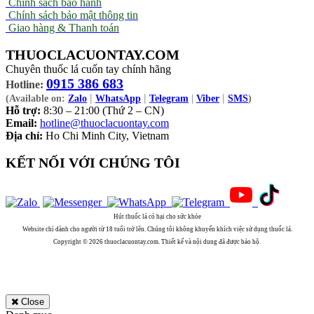
Chính sách bảo hành
Chính sách bảo mật thông tin
Giao hàng & Thanh toán
THUOCLACUONTAY.COM
Chuyên thuốc lá cuốn tay chính hãng
0915 386 683
Hotline:
|
|
|
(Available on:
Zalo
WhatsApp
Telegram
|
Viber
SMS
)
Hỗ trợ:
8:30 – 21:00 (Thứ 2 – CN)
Email:
hotline@thuoclacuontay.com
Địa chỉ:
Ho Chi Minh City, Vietnam
KẾT NỐI VỚI CHÚNG TÔI
Hút thuốc lá có hại cho sức khỏe
Website chỉ dành cho người từ 18 tuổi trở lên. Chúng tôi không khuyến khích việc sử dụng thuốc lá.
Copyright © 2026 thuoclacuontay.com. Thiết kế và nội dung đã được bảo hộ.
Close