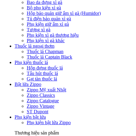
Bao da đựng xì gà
Bộ phụ kiện xì gà
Hộp bảo quản giữ ẩm xì gà (Humidor)
Tủ điện bảo quản xì gà
Phụ kiện giữ ẩm xì gà
Tượng xì gà
Phụ kiện xì gà thương hiệu
Phụ kiện xì gà khác
Thuốc lá ngoại thơm
Thuốc lá Chapman
Thuốc lá Captain Black
Phụ kiện thuốc lá
Hộp đựng thuốc lá
Tẩu hút thuốc lá
Gạt tàn thuốc lá
Bật lửa Zippo
Zippo Mỹ xuất Nhật
Zippo Classics
Zippo Catalogue
Zippo Vintage
ST Dupont
Phụ kiện bật lửa
Phụ kiện bật lửa Zippo
Thương hiệu sản phẩm